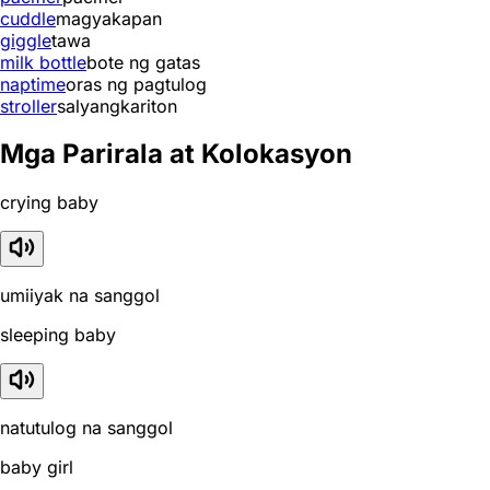
cuddle
magyakapan
giggle
tawa
milk bottle
bote ng gatas
naptime
oras ng pagtulog
stroller
salyangkariton
Mga Parirala at Kolokasyon
crying baby
umiiyak na sanggol
sleeping baby
natutulog na sanggol
baby girl