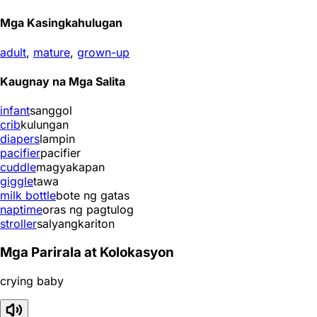
Mga Kasingkahulugan
adult
,
mature
,
grown-up
Kaugnay na Mga Salita
infant
sanggol
crib
kulungan
diapers
lampin
pacifier
pacifier
cuddle
magyakapan
giggle
tawa
milk bottle
bote ng gatas
naptime
oras ng pagtulog
stroller
salyangkariton
Mga Parirala at Kolokasyon
crying baby