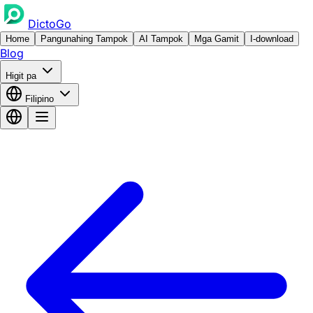
DictoGo
Home
Pangunahing Tampok
AI Tampok
Mga Gamit
I-download
Blog
Higit pa
Filipino