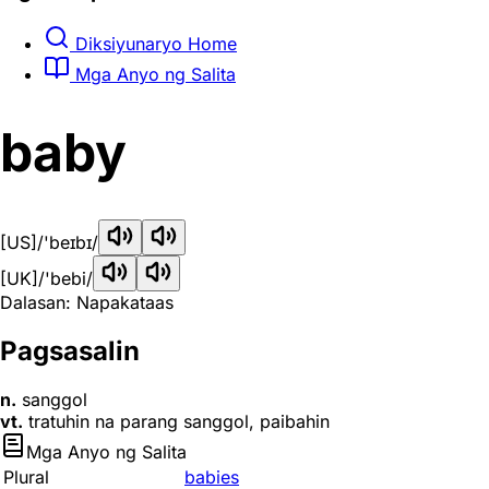
Diksiyunaryo Home
Mga Anyo ng Salita
baby
[US]
/'beɪbɪ/
[UK]
/'bebi/
Dalasan: Napakataas
Pagsasalin
n.
sanggol
vt.
tratuhin na parang sanggol, paibahin
Mga Anyo ng Salita
Plural
babies