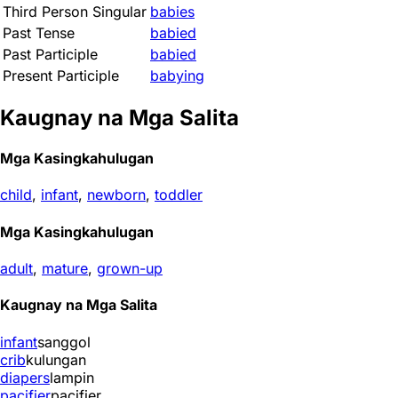
Third Person Singular
babies
Past Tense
babied
Past Participle
babied
Present Participle
babying
Kaugnay na Mga Salita
Mga Kasingkahulugan
child
,
infant
,
newborn
,
toddler
Mga Kasingkahulugan
adult
,
mature
,
grown-up
Kaugnay na Mga Salita
infant
sanggol
crib
kulungan
diapers
lampin
pacifier
pacifier