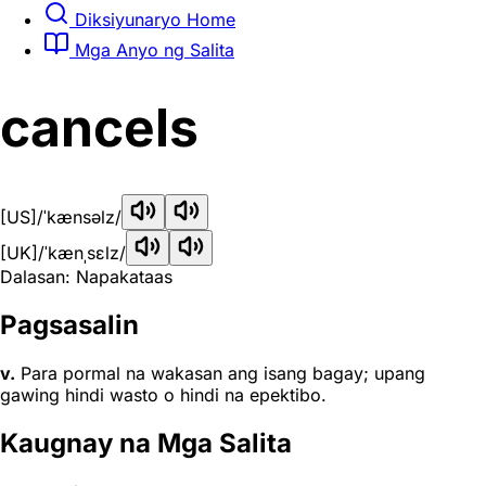
Diksiyunaryo Home
Mga Anyo ng Salita
cancels
[US]
/ˈkænsəlz/
[UK]
/ˈkænˌsɛlz/
Dalasan: Napakataas
Pagsasalin
v.
Para pormal na wakasan ang isang bagay; upang
gawing hindi wasto o hindi na epektibo.
Kaugnay na Mga Salita