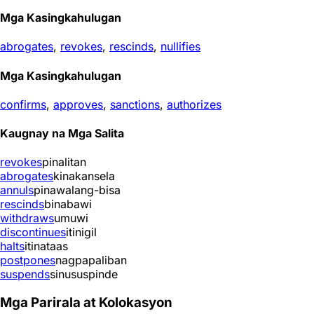
Mga Kasingkahulugan
abrogates
,
revokes
,
rescinds
,
nullifies
Mga Kasingkahulugan
confirms
,
approves
,
sanctions
,
authorizes
Kaugnay na Mga Salita
revokes
pinalitan
abrogates
kinakansela
annuls
pinawalang-bisa
rescinds
binabawi
withdraws
umuwi
discontinues
itinigil
halts
itinataas
postpones
nagpapaliban
suspends
sinususpinde
Mga Parirala at Kolokasyon