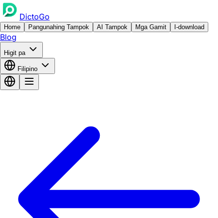
DictoGo
Home
Pangunahing Tampok
AI Tampok
Mga Gamit
I-download
Blog
Higit pa
Filipino