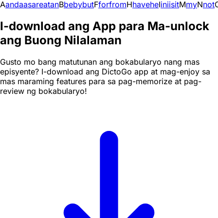
A
and
a
as
are
at
an
B
be
by
but
F
for
from
H
have
he
I
in
i
is
it
M
my
N
not
I-download ang App para Ma-unlock
ang Buong Nilalaman
Gusto mo bang matutunan ang bokabularyo nang mas
episyente? I-download ang DictoGo app at mag-enjoy sa
mas maraming features para sa pag-memorize at pag-
review ng bokabularyo!