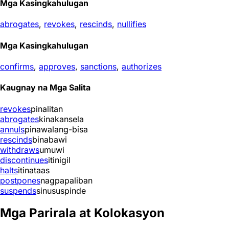
Mga Kasingkahulugan
abrogates
,
revokes
,
rescinds
,
nullifies
Mga Kasingkahulugan
confirms
,
approves
,
sanctions
,
authorizes
Kaugnay na Mga Salita
revokes
pinalitan
abrogates
kinakansela
annuls
pinawalang-bisa
rescinds
binabawi
withdraws
umuwi
discontinues
itinigil
halts
itinataas
postpones
nagpapaliban
suspends
sinususpinde
Mga Parirala at Kolokasyon