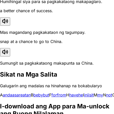
Humihingal siya para sa pagkakataong makapaglaro.
a better chance of success.
Mas magandang pagkakataon ng tagumpay.
snap at a chance to go to China.
Sumungit sa pagkakataong makapunta sa China.
Sikat na Mga Salita
Galugarin ang madalas na hinahanap na bokabularyo
A
and
a
as
are
at
an
B
be
by
but
F
for
from
H
have
he
I
in
i
is
it
M
my
N
not
I-download ang App para Ma-unlock
ang Buong Nilalaman