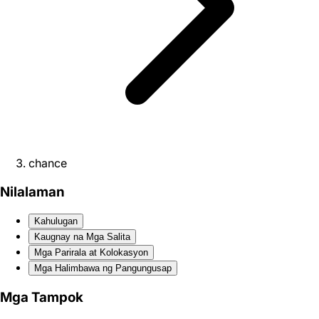
chance
Nilalaman
Kahulugan
Kaugnay na Mga Salita
Mga Parirala at Kolokasyon
Mga Halimbawa ng Pangungusap
Mga Tampok