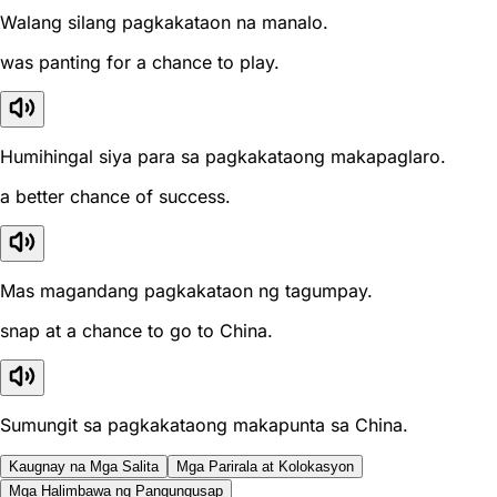
Walang silang pagkakataon na manalo.
was panting for a chance to play.
Humihingal siya para sa pagkakataong makapaglaro.
a better chance of success.
Mas magandang pagkakataon ng tagumpay.
snap at a chance to go to China.
Sumungit sa pagkakataong makapunta sa China.
Kaugnay na Mga Salita
Mga Parirala at Kolokasyon
Mga Halimbawa ng Pangungusap