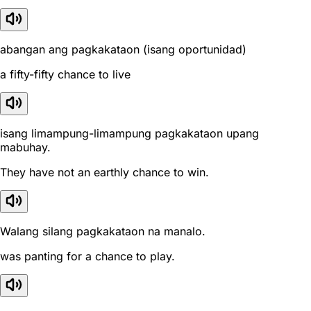
abangan ang pagkakataon (isang oportunidad)
a fifty-fifty chance to live
isang limampung-limampung pagkakataon upang
mabuhay.
They have not an earthly chance to win.
Walang silang pagkakataon na manalo.
was panting for a chance to play.