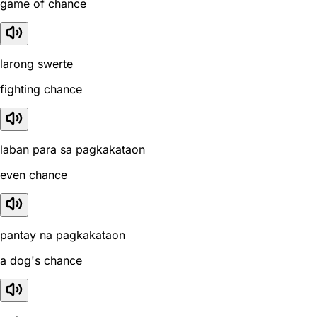
game of chance
larong swerte
fighting chance
laban para sa pagkakataon
even chance
pantay na pagkakataon
a dog's chance