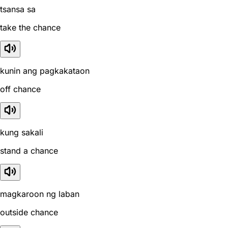
tsansa sa
take the chance
kunin ang pagkakataon
off chance
kung sakali
stand a chance
magkaroon ng laban
outside chance