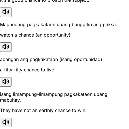
It's a good chance to broach the subject.
Magandang pagkakataon upang banggitin ang paksa.
watch a chance (an opportunity)
abangan ang pagkakataon (isang oportunidad)
a fifty-fifty chance to live
isang limampung-limampung pagkakataon upang
mabuhay.
They have not an earthly chance to win.