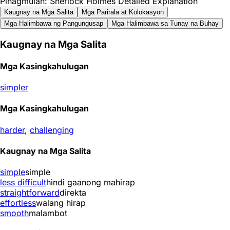
Pinagmulan: Sherlock Holmes Detailed Explanation
Kaugnay na Mga Salita
Mga Parirala at Kolokasyon
Mga Halimbawa ng Pangungusap
Mga Halimbawa sa Tunay na Buhay
Kaugnay na Mga Salita
Mga Kasingkahulugan
simpler
Mga Kasingkahulugan
harder
,
challenging
Kaugnay na Mga Salita
simple
simple
less difficult
hindi gaanong mahirap
straightforward
direkta
effortless
walang hirap
smooth
malambot