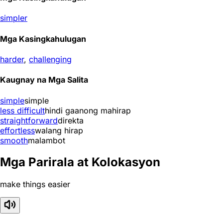
simpler
Mga Kasingkahulugan
harder
,
challenging
Kaugnay na Mga Salita
simple
simple
less difficult
hindi gaanong mahirap
straightforward
direkta
effortless
walang hirap
smooth
malambot
Mga Parirala at Kolokasyon
make things easier