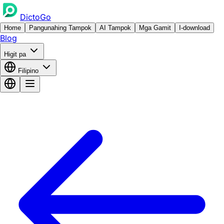
DictoGo
Home
Pangunahing Tampok
AI Tampok
Mga Gamit
I-download
Blog
Higit pa
Filipino