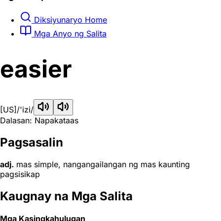
Diksiyunaryo Home
Mga Anyo ng Salita
easier
[US]
/'izi/
Dalasan: Napakataas
Pagsasalin
adj.
mas simple, nangangailangan ng mas kaunting
pagsisikap
Kaugnay na Mga Salita
Mga Kasingkahulugan