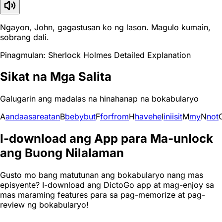
Ngayon, John, gagastusan ko ng lason. Magulo kumain,
sobrang dali.
Pinagmulan: Sherlock Holmes Detailed Explanation
Sikat na Mga Salita
Galugarin ang madalas na hinahanap na bokabularyo
A
and
a
as
are
at
an
B
be
by
but
F
for
from
H
have
he
I
in
i
is
it
M
my
N
not
I-download ang App para Ma-unlock
ang Buong Nilalaman
Gusto mo bang matutunan ang bokabularyo nang mas
episyente? I-download ang DictoGo app at mag-enjoy sa
mas maraming features para sa pag-memorize at pag-
review ng bokabularyo!