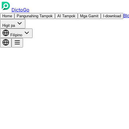
DictoGo
Bl
Home
Pangunahing Tampok
AI Tampok
Mga Gamit
I-download
Higit pa
Filipino