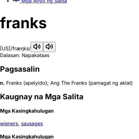
Mga Anyo ng Salita
franks
[US]
/fræŋks/
Dalasan: Napakataas
Pagsasalin
n.
Franks (apelyido); Ang The Franks (pamagat ng aklat)
Kaugnay na Mga Salita
Mga Kasingkahulugan
wieners
,
sausages
Mga Kasingkahulugan