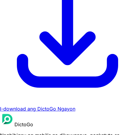
I-download ang DictoGo Ngayon
DictoGo