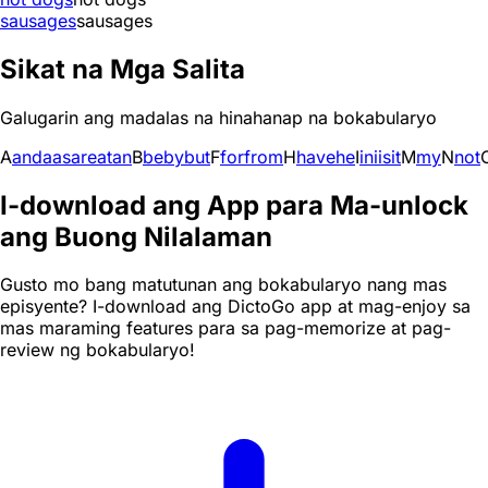
sausages
sausages
Sikat na Mga Salita
Galugarin ang madalas na hinahanap na bokabularyo
A
and
a
as
are
at
an
B
be
by
but
F
for
from
H
have
he
I
in
i
is
it
M
my
N
not
I-download ang App para Ma-unlock
ang Buong Nilalaman
Gusto mo bang matutunan ang bokabularyo nang mas
episyente? I-download ang DictoGo app at mag-enjoy sa
mas maraming features para sa pag-memorize at pag-
review ng bokabularyo!