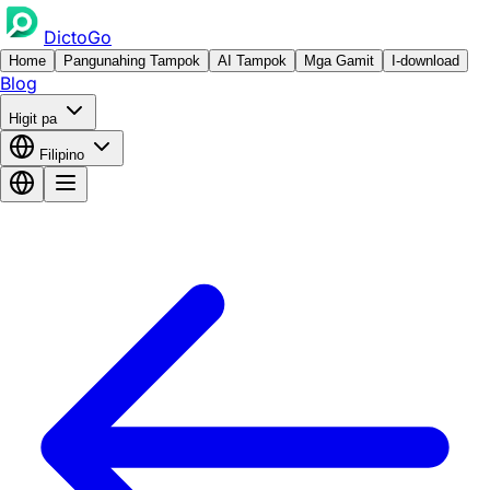
DictoGo
Home
Pangunahing Tampok
AI Tampok
Mga Gamit
I-download
Blog
Higit pa
Filipino