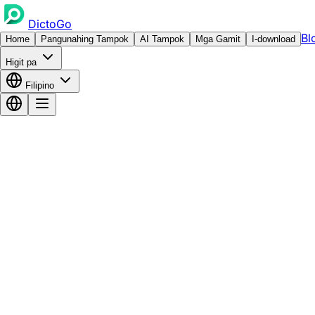
DictoGo
Bl
Home
Pangunahing Tampok
AI Tampok
Mga Gamit
I-download
Higit pa
Filipino