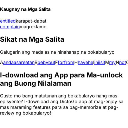
Kaugnay na Mga Salita
entitled
karapat-dapat
complain
magreklamo
Sikat na Mga Salita
Galugarin ang madalas na hinahanap na bokabularyo
A
and
a
as
are
at
an
B
be
by
but
F
for
from
H
have
he
I
in
i
is
it
M
my
N
not
I-download ang App para Ma-unlock
ang Buong Nilalaman
Gusto mo bang matutunan ang bokabularyo nang mas
episyente? I-download ang DictoGo app at mag-enjoy sa
mas maraming features para sa pag-memorize at pag-
review ng bokabularyo!