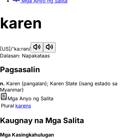
Mga Anyo ng Salita
karen
[US]
/'ka:rən/
Dalasan: Napakataas
Pagsasalin
n.
Karen (pangalan); Karen State (isang estado sa
Myanmar)
Mga Anyo ng Salita
Plural
karens
Kaugnay na Mga Salita
Mga Kasingkahulugan