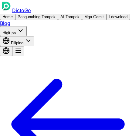
DictoGo
Home
Pangunahing Tampok
AI Tampok
Mga Gamit
I-download
Blog
Higit pa
Filipino