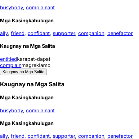
busybody
,
complainant
Mga Kasingkahulugan
ally
,
friend
,
confidant
,
supporter
,
companion
,
benefactor
Kaugnay na Mga Salita
entitled
karapat-dapat
complain
magreklamo
Kaugnay na Mga Salita
Kaugnay na Mga Salita
Mga Kasingkahulugan
busybody
,
complainant
Mga Kasingkahulugan
ally
,
friend
,
confidant
,
supporter
,
companion
,
benefactor