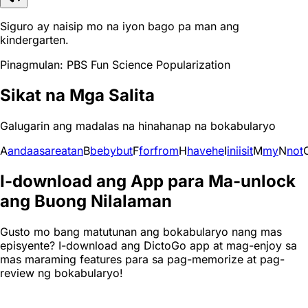
Siguro ay naisip mo na iyon bago pa man ang
kindergarten.
Pinagmulan: PBS Fun Science Popularization
Sikat na Mga Salita
Galugarin ang madalas na hinahanap na bokabularyo
A
and
a
as
are
at
an
B
be
by
but
F
for
from
H
have
he
I
in
i
is
it
M
my
N
not
I-download ang App para Ma-unlock
ang Buong Nilalaman
Gusto mo bang matutunan ang bokabularyo nang mas
episyente? I-download ang DictoGo app at mag-enjoy sa
mas maraming features para sa pag-memorize at pag-
review ng bokabularyo!