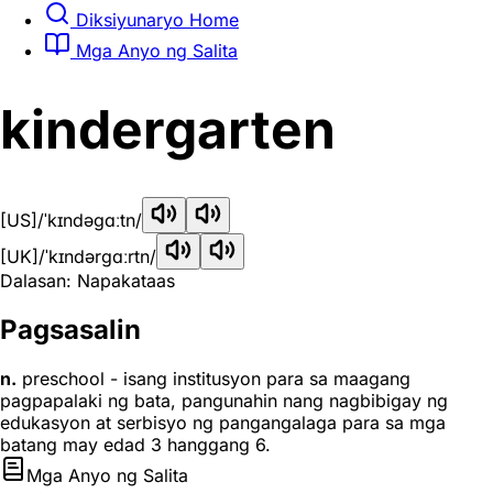
Diksiyunaryo Home
Mga Anyo ng Salita
kindergarten
[US]
/ˈkɪndəɡɑːtn/
[UK]
/ˈkɪndərɡɑːrtn/
Dalasan: Napakataas
Pagsasalin
n.
preschool - isang institusyon para sa maagang
pagpapalaki ng bata, pangunahin nang nagbibigay ng
edukasyon at serbisyo ng pangangalaga para sa mga
batang may edad 3 hanggang 6.
Mga Anyo ng Salita