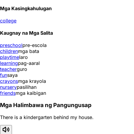
Mga Kasingkahulugan
college
Kaugnay na Mga Salita
preschool
pre-escola
children
mga bata
playtime
laro
learning
pag-aaral
teacher
guro
fun
saya
crayons
mga krayola
nursery
pasilihan
friends
mga kaibigan
Mga Halimbawa ng Pangungusap
There is a kindergarten behind my house.