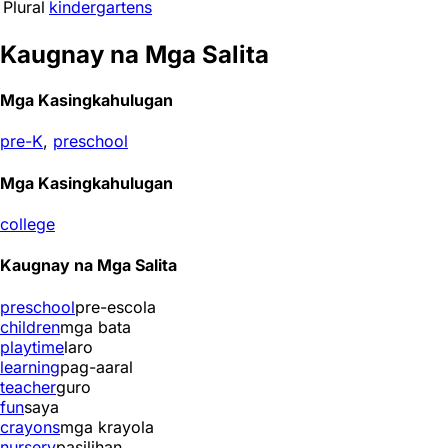
Plural
kindergartens
Kaugnay na Mga Salita
Mga Kasingkahulugan
pre-K
,
preschool
Mga Kasingkahulugan
college
Kaugnay na Mga Salita
preschool
pre-escola
children
mga bata
playtime
laro
learning
pag-aaral
teacher
guro
fun
saya
crayons
mga krayola
nursery
pasilihan