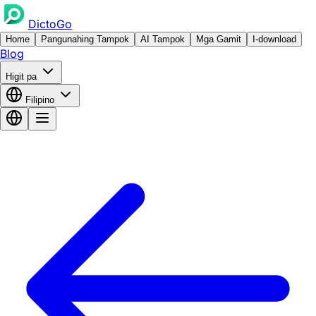
DictoGo
Home
Pangunahing Tampok
AI Tampok
Mga Gamit
I-download
Blog
Higit pa
Filipino