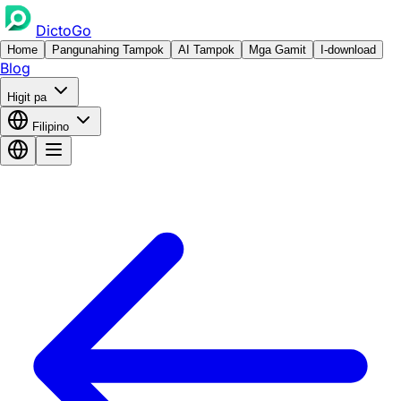
DictoGo
Home
Pangunahing Tampok
AI Tampok
Mga Gamit
I-download
Blog
Higit pa
Filipino