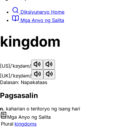
Diksiyunaryo Home
Mga Anyo ng Salita
kingdom
[US]
/ˈkɪŋdəm/
[UK]
/ˈkɪŋdəm/
Dalasan: Napakataas
Pagsasalin
n.
kaharian o teritoryo ng isang hari
Mga Anyo ng Salita
Plural
kingdoms