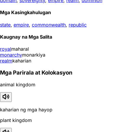
domain
,
sovereignty
,
empire
,
realm
,
dominion
Mga Kasingkahulugan
state
,
empire
,
commonwealth
,
republic
Kaugnay na Mga Salita
royal
maharal
monarchy
monarkiya
realm
kaharian
Mga Parirala at Kolokasyon
animal kingdom
kaharian ng mga hayop
plant kingdom