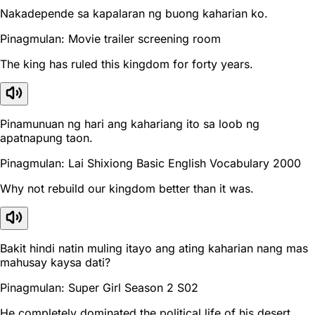
Nakadepende sa kapalaran ng buong kaharian ko.
Pinagmulan: Movie trailer screening room
The king has ruled this kingdom for forty years.
Pinamunuan ng hari ang kahariang ito sa loob ng
apatnapung taon.
Pinagmulan: Lai Shixiong Basic English Vocabulary 2000
Why not rebuild our kingdom better than it was.
Bakit hindi natin muling itayo ang ating kaharian nang mas
mahusay kaysa dati?
Pinagmulan: Super Girl Season 2 S02
He completely dominated the political life of his desert