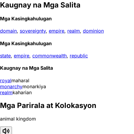
Kaugnay na Mga Salita
Mga Kasingkahulugan
domain
,
sovereignty
,
empire
,
realm
,
dominion
Mga Kasingkahulugan
state
,
empire
,
commonwealth
,
republic
Kaugnay na Mga Salita
royal
maharal
monarchy
monarkiya
realm
kaharian
Mga Parirala at Kolokasyon
animal kingdom