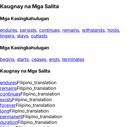
Kaugnay na Mga Salita
Mga Kasingkahulugan
endures
,
persists
,
continues
,
remains
,
withstands
,
holds
,
lingers
,
stays
,
outlasts
Mga Kasingkahulugan
begins
,
starts
,
ceases
,
ends
,
terminates
Kaugnay na Mga Salita
endures
Filipino_translation
remains
Filipino_translation
continues
Filipino_translation
exists
Filipino_translation
forever
Filipino_translation
long
Filipino_translation
permanent
Filipino_translation
duration
Filipino_translation