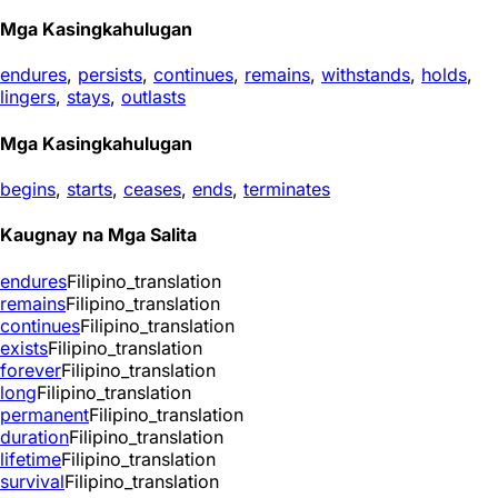
Mga Kasingkahulugan
endures
,
persists
,
continues
,
remains
,
withstands
,
holds
,
lingers
,
stays
,
outlasts
Mga Kasingkahulugan
begins
,
starts
,
ceases
,
ends
,
terminates
Kaugnay na Mga Salita
endures
Filipino_translation
remains
Filipino_translation
continues
Filipino_translation
exists
Filipino_translation
forever
Filipino_translation
long
Filipino_translation
permanent
Filipino_translation
duration
Filipino_translation
lifetime
Filipino_translation
survival
Filipino_translation