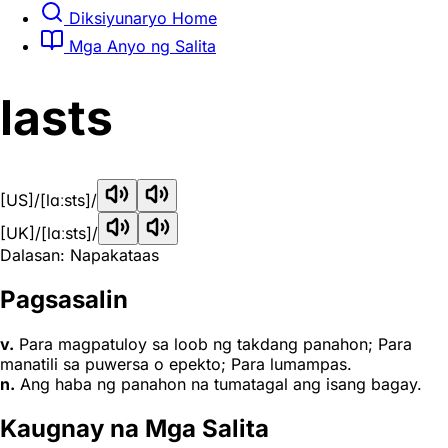
Diksiyunaryo Home
Mga Anyo ng Salita
lasts
[US]
/[lɑːsts]/
[UK]
/[lɑːsts]/
Dalasan: Napakataas
Pagsasalin
v.
Para magpatuloy sa loob ng takdang panahon; Para
manatili sa puwersa o epekto; Para lumampas.
n.
Ang haba ng panahon na tumatagal ang isang bagay.
Kaugnay na Mga Salita