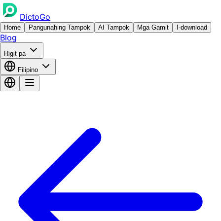
DictoGo
Home
Pangunahing Tampok
AI Tampok
Mga Gamit
I-download
Blog
Higit pa
Filipino