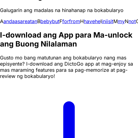
Galugarin ang madalas na hinahanap na bokabularyo
A
and
a
as
are
at
an
B
be
by
but
F
for
from
H
have
he
I
in
i
is
it
M
my
N
not
I-download ang App para Ma-unlock
ang Buong Nilalaman
Gusto mo bang matutunan ang bokabularyo nang mas
episyente? I-download ang DictoGo app at mag-enjoy sa
mas maraming features para sa pag-memorize at pag-
review ng bokabularyo!