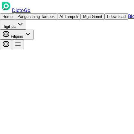
DictoGo
Bl
Home
Pangunahing Tampok
AI Tampok
Mga Gamit
I-download
Higit pa
Filipino