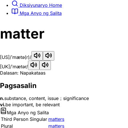
Diksiyunaryo Home
Mga Anyo ng Salita
matter
[US]
/ˈmætə(r)/
[UK]
/ˈmætər/
Dalasan: Napakataas
Pagsasalin
n.
substance, content, issue；significance
vi.
be important, be relevant
Mga Anyo ng Salita
Third Person Singular
matters
Plural
matters