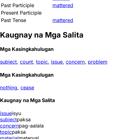
Past Participle
mattered
Present Participle
Past Tense
mattered
Kaugnay na Mga Salita
Mga Kasingkahulugan
subject
,
count
,
topic
,
issue
,
concern
,
problem
Mga Kasingkahulugan
nothing
,
cease
Kaugnay na Mga Salita
issue
isyu
subject
paksa
concern
pag-aalala
topic
paksa
material
materyal