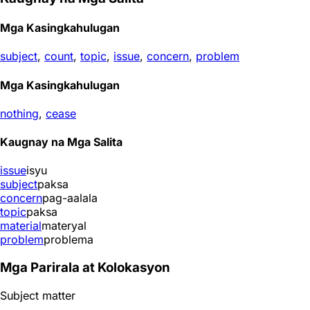
Mga Kasingkahulugan
subject
,
count
,
topic
,
issue
,
concern
,
problem
Mga Kasingkahulugan
nothing
,
cease
Kaugnay na Mga Salita
issue
isyu
subject
paksa
concern
pag-aalala
topic
paksa
material
materyal
problem
problema
Mga Parirala at Kolokasyon
Subject matter