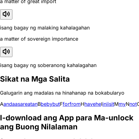
a matter of great import
isang bagay ng malaking kahalagahan
a matter of sovereign importance
isang bagay ng soberanong kahalagahan
Sikat na Mga Salita
Galugarin ang madalas na hinahanap na bokabularyo
A
and
a
as
are
at
an
B
be
by
but
F
for
from
H
have
he
I
in
i
is
it
M
my
N
not
I-download ang App para Ma-unlock
ang Buong Nilalaman