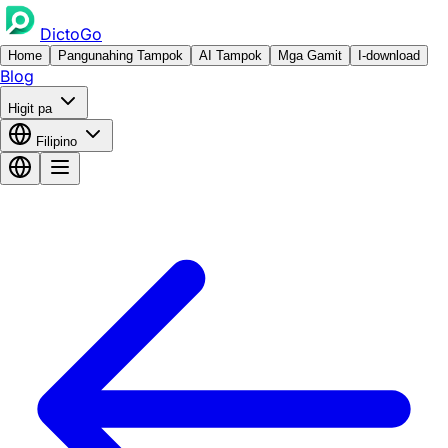
DictoGo
Home
Pangunahing Tampok
AI Tampok
Mga Gamit
I-download
Blog
Higit pa
Filipino