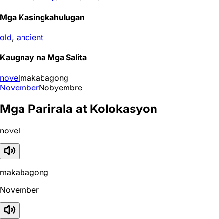
Mga Kasingkahulugan
old
,
ancient
Kaugnay na Mga Salita
novel
makabagong
November
Nobyembre
Mga Parirala at Kolokasyon
novel
makabagong
November