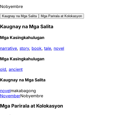
Nobyembre
Kaugnay na Mga Salita
Mga Parirala at Kolokasyon
Kaugnay na Mga Salita
Mga Kasingkahulugan
narrative
,
story
,
book
,
tale
,
novel
Mga Kasingkahulugan
old
,
ancient
Kaugnay na Mga Salita
novel
makabagong
November
Nobyembre
Mga Parirala at Kolokasyon