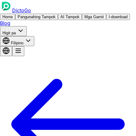
DictoGo
Home
Pangunahing Tampok
AI Tampok
Mga Gamit
I-download
Blog
Higit pa
Filipino