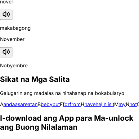
novel
makabagong
November
Nobyembre
Sikat na Mga Salita
Galugarin ang madalas na hinahanap na bokabularyo
A
and
a
as
are
at
an
B
be
by
but
F
for
from
H
have
he
I
in
i
is
it
M
my
N
not
I-download ang App para Ma-unlock
ang Buong Nilalaman