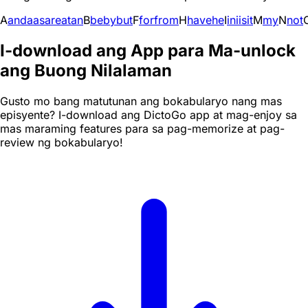
A
and
a
as
are
at
an
B
be
by
but
F
for
from
H
have
he
I
in
i
is
it
M
my
N
not
I-download ang App para Ma-unlock
ang Buong Nilalaman
Gusto mo bang matutunan ang bokabularyo nang mas
episyente? I-download ang DictoGo app at mag-enjoy sa
mas maraming features para sa pag-memorize at pag-
review ng bokabularyo!