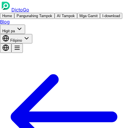
DictoGo
Home
Pangunahing Tampok
AI Tampok
Mga Gamit
I-download
Blog
Higit pa
Filipino