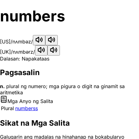
numbers
[US]
/nʌmbəz/
[UK]
/nʌmbərz/
Dalasan: Napakataas
Pagsasalin
n.
plural ng numero; mga pigura o digit na ginamit sa
aritmetika
Mga Anyo ng Salita
Plural
numberss
Sikat na Mga Salita
Galugarin ang madalas na hinahanap na bokabularyo