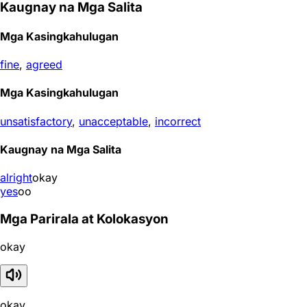
Kaugnay na Mga Salita
Mga Kasingkahulugan
fine
,
agreed
Mga Kasingkahulugan
unsatisfactory
,
unacceptable
,
incorrect
Kaugnay na Mga Salita
alright
okay
yes
oo
Mga Parirala at Kolokasyon
okay
okay