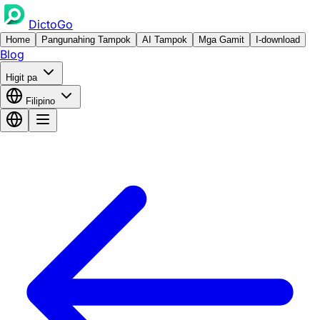
DictoGo
Home
Pangunahing Tampok
AI Tampok
Mga Gamit
I-download
Blog
Higit pa
Filipino