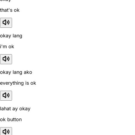
that's ok
okay lang
i'm ok
okay lang ako
everything is ok
lahat ay okay
ok button