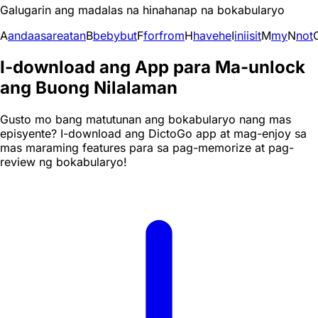
Galugarin ang madalas na hinahanap na bokabularyo
A
and
a
as
are
at
an
B
be
by
but
F
for
from
H
have
he
I
in
i
is
it
M
my
N
not
I-download ang App para Ma-unlock
ang Buong Nilalaman
Gusto mo bang matutunan ang bokabularyo nang mas
episyente? I-download ang DictoGo app at mag-enjoy sa
mas maraming features para sa pag-memorize at pag-
review ng bokabularyo!