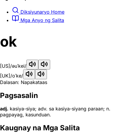
Diksiyunaryo Home
Mga Anyo ng Salita
ok
[US]
/əuˈkei/
[UK]
/oˈke/
Dalasan: Napakataas
Pagsasalin
adj.
kasiya-siya; adv. sa kasiya-siyang paraan; n.
pagpayag, kasunduan.
Kaugnay na Mga Salita