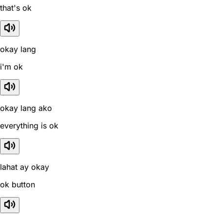
that's ok
okay lang
i'm ok
okay lang ako
everything is ok
lahat ay okay
ok button