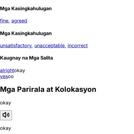
Mga Kasingkahulugan
fine
,
agreed
Mga Kasingkahulugan
unsatisfactory
,
unacceptable
,
incorrect
Kaugnay na Mga Salita
alright
okay
yes
oo
Mga Parirala at Kolokasyon
okay
okay