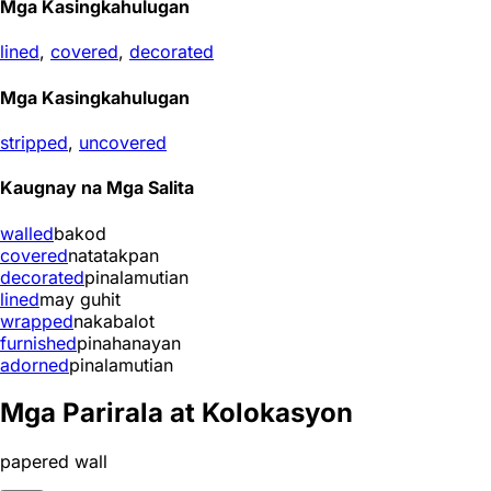
Mga Kasingkahulugan
lined
,
covered
,
decorated
Mga Kasingkahulugan
stripped
,
uncovered
Kaugnay na Mga Salita
walled
bakod
covered
natatakpan
decorated
pinalamutian
lined
may guhit
wrapped
nakabalot
furnished
pinahanayan
adorned
pinalamutian
Mga Parirala at Kolokasyon
papered wall