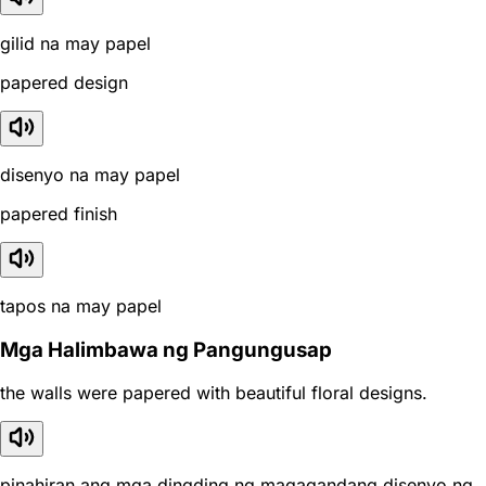
gilid na may papel
papered design
disenyo na may papel
papered finish
tapos na may papel
Mga Halimbawa ng Pangungusap
the walls were papered with beautiful floral designs.
pinahiran ang mga dingding ng magagandang disenyo ng