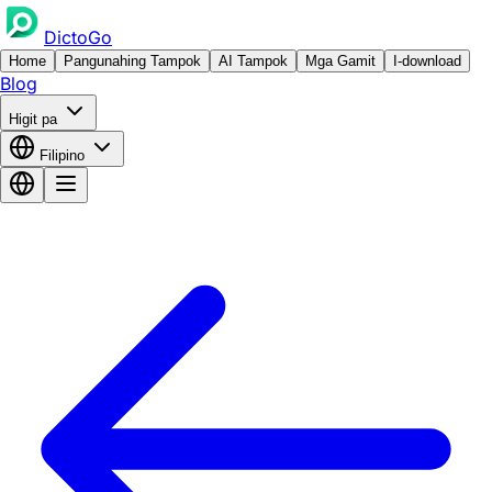
DictoGo
Home
Pangunahing Tampok
AI Tampok
Mga Gamit
I-download
Blog
Higit pa
Filipino