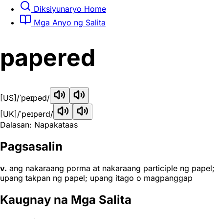
Diksiyunaryo Home
Mga Anyo ng Salita
papered
[US]
/ˈpeɪpəd/
[UK]
/ˈpeɪpərd/
Dalasan: Napakataas
Pagsasalin
v.
ang nakaraang porma at nakaraang participle ng papel;
upang takpan ng papel; upang itago o magpanggap
Kaugnay na Mga Salita