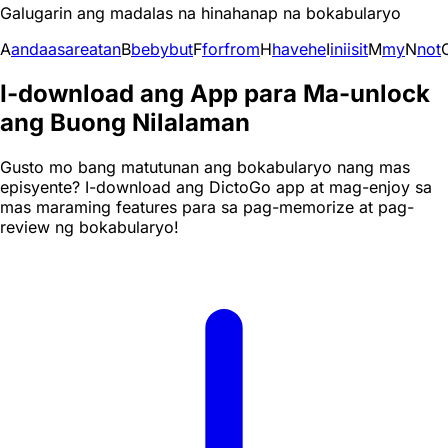
Galugarin ang madalas na hinahanap na bokabularyo
A
and
a
as
are
at
an
B
be
by
but
F
for
from
H
have
he
I
in
i
is
it
M
my
N
not
I-download ang App para Ma-unlock
ang Buong Nilalaman
Gusto mo bang matutunan ang bokabularyo nang mas
episyente? I-download ang DictoGo app at mag-enjoy sa
mas maraming features para sa pag-memorize at pag-
review ng bokabularyo!