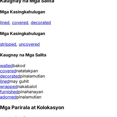
Kaugnay na Mga Salita
Mga Kasingkahulugan
lined
,
covered
,
decorated
Mga Kasingkahulugan
stripped
,
uncovered
Kaugnay na Mga Salita
walled
bakod
covered
natatakpan
decorated
pinalamutian
lined
may guhit
wrapped
nakabalot
furnished
pinahanayan
adorned
pinalamutian
Mga Parirala at Kolokasyon