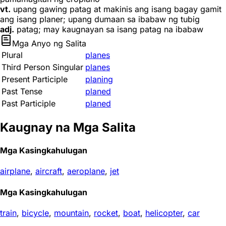
vt.
upang gawing patag at makinis ang isang bagay gamit
ang isang planer; upang dumaan sa ibabaw ng tubig
adj.
patag; may kaugnayan sa isang patag na ibabaw
Mga Anyo ng Salita
Plural
planes
Third Person Singular
planes
Present Participle
planing
Past Tense
planed
Past Participle
planed
Kaugnay na Mga Salita
Mga Kasingkahulugan
airplane
,
aircraft
,
aeroplane
,
jet
Mga Kasingkahulugan
train
,
bicycle
,
mountain
,
rocket
,
boat
,
helicopter
,
car