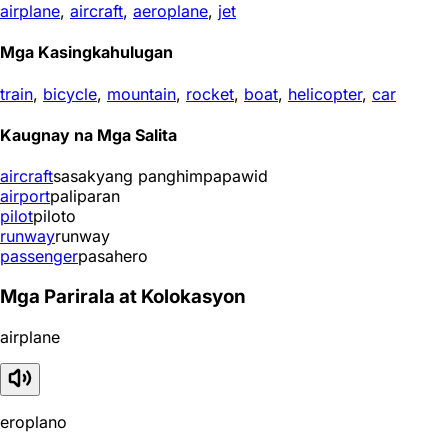
airplane
,
aircraft
,
aeroplane
,
jet
Mga Kasingkahulugan
train
,
bicycle
,
mountain
,
rocket
,
boat
,
helicopter
,
car
Kaugnay na Mga Salita
aircraft
sasakyang panghimpapawid
airport
paliparan
pilot
piloto
runway
runway
passenger
pasahero
Mga Parirala at Kolokasyon
airplane
eroplano