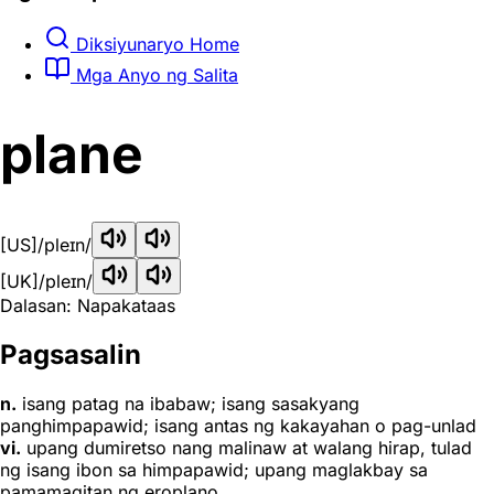
Diksiyunaryo Home
Mga Anyo ng Salita
plane
[US]
/pleɪn/
[UK]
/pleɪn/
Dalasan: Napakataas
Pagsasalin
n.
isang patag na ibabaw; isang sasakyang
panghimpapawid; isang antas ng kakayahan o pag-unlad
vi.
upang dumiretso nang malinaw at walang hirap, tulad
ng isang ibon sa himpapawid; upang maglakbay sa
pamamagitan ng eroplano