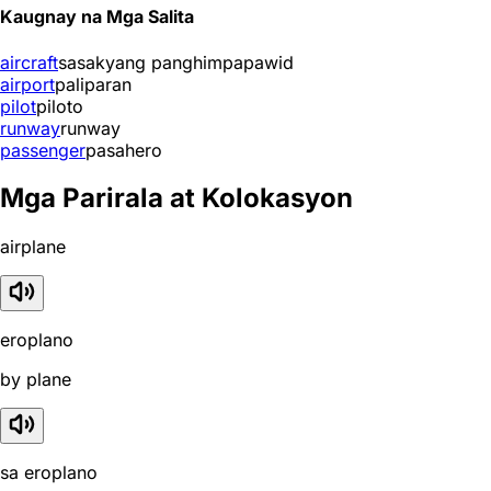
Kaugnay na Mga Salita
aircraft
sasakyang panghimpapawid
airport
paliparan
pilot
piloto
runway
runway
passenger
pasahero
Mga Parirala at Kolokasyon
airplane
eroplano
by plane
sa eroplano