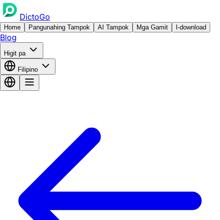
DictoGo
Home
Pangunahing Tampok
AI Tampok
Mga Gamit
I-download
Blog
Higit pa
Filipino