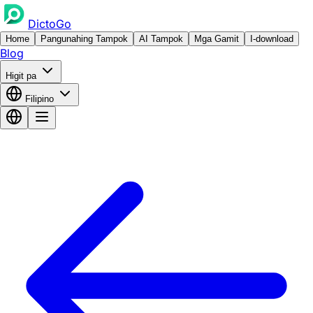
DictoGo
Home
Pangunahing Tampok
AI Tampok
Mga Gamit
I-download
Blog
Higit pa
Filipino