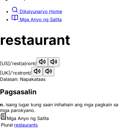
Diksiyunaryo Home
Mga Anyo ng Salita
restaurant
[US]
/ˈrest(ə)rɒnt/
[UK]
/'rɛstrɑnt/
Dalasan: Napakataas
Pagsasalin
n.
isang lugar kung saan inihahain ang mga pagkain sa
mga parokyano.
Mga Anyo ng Salita
Plural
restaurants