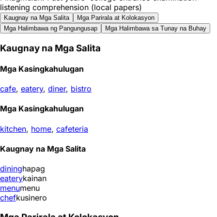
listening comprehension (local papers)
Kaugnay na Mga Salita
Mga Parirala at Kolokasyon
Mga Halimbawa ng Pangungusap
Mga Halimbawa sa Tunay na Buhay
Kaugnay na Mga Salita
Mga Kasingkahulugan
cafe
,
eatery
,
diner
,
bistro
Mga Kasingkahulugan
kitchen
,
home
,
cafeteria
Kaugnay na Mga Salita
dining
hapag
eatery
kainan
menu
menu
chef
kusinero