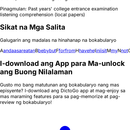
Pinagmulan: Past years' college entrance examination
listening comprehension (local papers)
Sikat na Mga Salita
Galugarin ang madalas na hinahanap na bokabularyo
A
and
a
as
are
at
an
B
be
by
but
F
for
from
H
have
he
I
in
i
is
it
M
my
N
not
I-download ang App para Ma-unlock
ang Buong Nilalaman
Gusto mo bang matutunan ang bokabularyo nang mas
episyente? I-download ang DictoGo app at mag-enjoy sa
mas maraming features para sa pag-memorize at pag-
review ng bokabularyo!