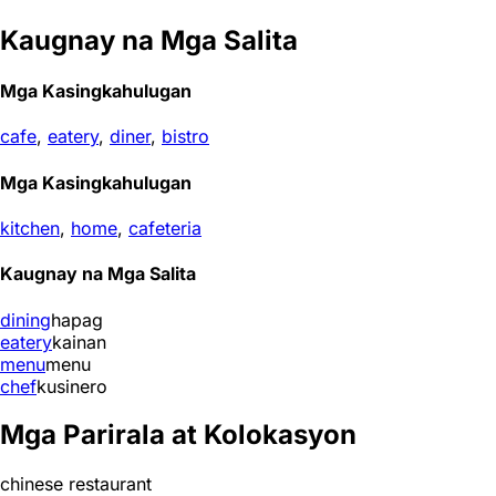
Kaugnay na Mga Salita
Mga Kasingkahulugan
cafe
,
eatery
,
diner
,
bistro
Mga Kasingkahulugan
kitchen
,
home
,
cafeteria
Kaugnay na Mga Salita
dining
hapag
eatery
kainan
menu
menu
chef
kusinero
Mga Parirala at Kolokasyon
chinese restaurant