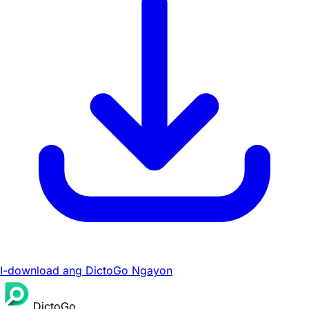
I-download ang DictoGo Ngayon
DictoGo