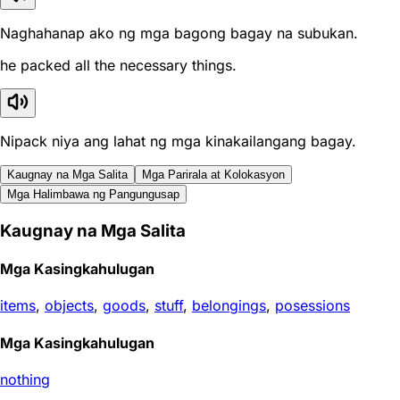
Naghahanap ako ng mga bagong bagay na subukan.
he packed all the necessary things.
Nipack niya ang lahat ng mga kinakailangang bagay.
Kaugnay na Mga Salita
Mga Parirala at Kolokasyon
Mga Halimbawa ng Pangungusap
Kaugnay na Mga Salita
Mga Kasingkahulugan
items
,
objects
,
goods
,
stuff
,
belongings
,
posessions
Mga Kasingkahulugan
nothing