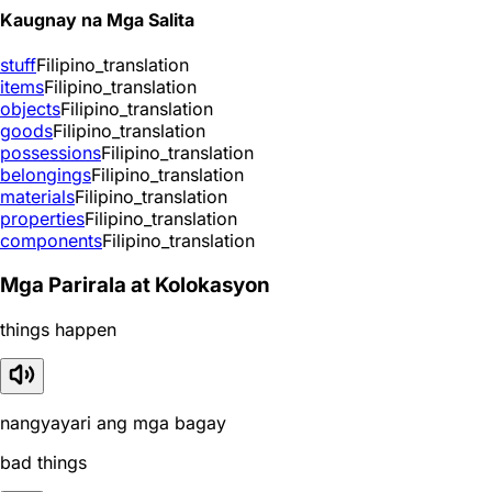
Kaugnay na Mga Salita
stuff
Filipino_translation
items
Filipino_translation
objects
Filipino_translation
goods
Filipino_translation
possessions
Filipino_translation
belongings
Filipino_translation
materials
Filipino_translation
properties
Filipino_translation
components
Filipino_translation
Mga Parirala at Kolokasyon
things happen
nangyayari ang mga bagay
bad things