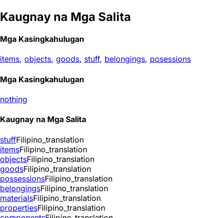
Kaugnay na Mga Salita
Mga Kasingkahulugan
items
,
objects
,
goods
,
stuff
,
belongings
,
posessions
Mga Kasingkahulugan
nothing
Kaugnay na Mga Salita
stuff
Filipino_translation
items
Filipino_translation
objects
Filipino_translation
goods
Filipino_translation
possessions
Filipino_translation
belongings
Filipino_translation
materials
Filipino_translation
properties
Filipino_translation
components
Filipino_translation