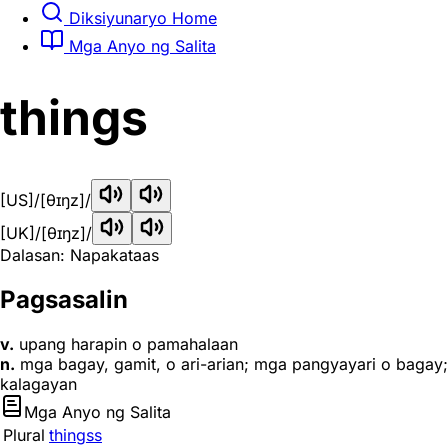
Diksiyunaryo Home
Mga Anyo ng Salita
things
[US]
/[θɪŋz]/
[UK]
/[θɪŋz]/
Dalasan: Napakataas
Pagsasalin
v.
upang harapin o pamahalaan
n.
mga bagay, gamit, o ari-arian; mga pangyayari o bagay;
kalagayan
Mga Anyo ng Salita
Plural
thingss