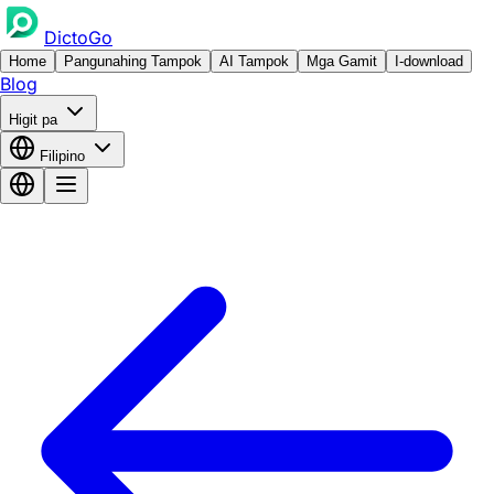
DictoGo
Home
Pangunahing Tampok
AI Tampok
Mga Gamit
I-download
Blog
Higit pa
Filipino