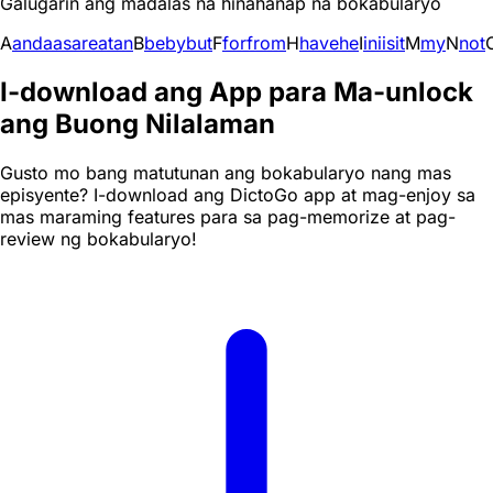
Galugarin ang madalas na hinahanap na bokabularyo
A
and
a
as
are
at
an
B
be
by
but
F
for
from
H
have
he
I
in
i
is
it
M
my
N
not
I-download ang App para Ma-unlock
ang Buong Nilalaman
Gusto mo bang matutunan ang bokabularyo nang mas
episyente? I-download ang DictoGo app at mag-enjoy sa
mas maraming features para sa pag-memorize at pag-
review ng bokabularyo!