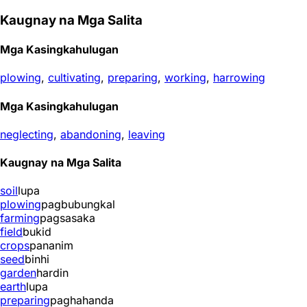
Kaugnay na Mga Salita
Mga Kasingkahulugan
plowing
,
cultivating
,
preparing
,
working
,
harrowing
Mga Kasingkahulugan
neglecting
,
abandoning
,
leaving
Kaugnay na Mga Salita
soil
lupa
plowing
pagbubungkal
farming
pagsasaka
field
bukid
crops
pananim
seed
binhi
garden
hardin
earth
lupa
preparing
paghahanda