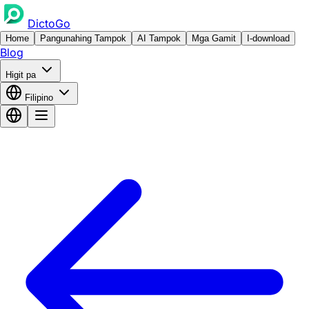
DictoGo
Home
Pangunahing Tampok
AI Tampok
Mga Gamit
I-download
Blog
Higit pa
Filipino