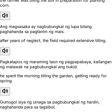
the farmer was tilling the soil in preparation for planting
corn.
Ang magsasaka ay nagbubungkal ng lupa bilang
paghahanda sa pagtanim ng mais.
after years of neglect, the field required extensive tilling.
Pagkatapos ng maraming taon ng pagpapabaya, kailangan
ng malawak na pagbubungkal ang bukid.
he spent the morning tilling the garden, getting ready for
spring.
Gumugol siya ng umaga sa pagbubungkal ng hardin,
naghahanda para sa tagsibol.