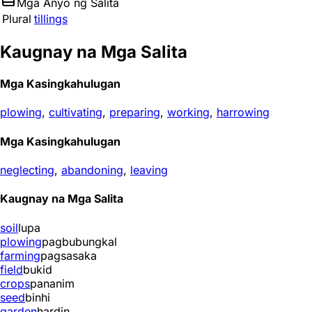
Mga Anyo ng Salita
Plural
tillings
Kaugnay na Mga Salita
Mga Kasingkahulugan
plowing
,
cultivating
,
preparing
,
working
,
harrowing
Mga Kasingkahulugan
neglecting
,
abandoning
,
leaving
Kaugnay na Mga Salita
soil
lupa
plowing
pagbubungkal
farming
pagsasaka
field
bukid
crops
pananim
seed
binhi
garden
hardin