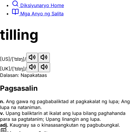
Diksiyunaryo Home
Mga Anyo ng Salita
tilling
[US]
/[ˈtɪlɪŋ]/
[UK]
/[ˈtɪlɪŋ]/
Dalasan: Napakataas
Pagsasalin
n.
Ang gawa ng pagbabaliktad at pagkakalat ng lupa; Ang
lupa na nataniman.
v.
Upang baliktarin at ikalat ang lupa bilang paghahanda
para sa pagtatanim; Upang linangin ang lupa.
adj.
Kaugnay sa o kinasasangkutan ng pagbubungkal.