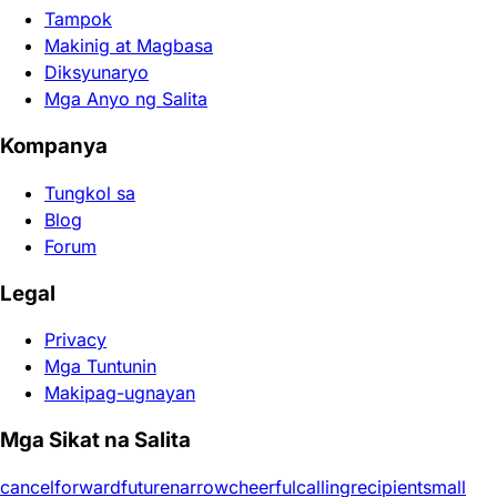
Tampok
Makinig at Magbasa
Diksyunaryo
Mga Anyo ng Salita
Kompanya
Tungkol sa
Blog
Forum
Legal
Privacy
Mga Tuntunin
Makipag-ugnayan
Mga Sikat na Salita
cancel
forward
future
narrow
cheerful
calling
recipient
small