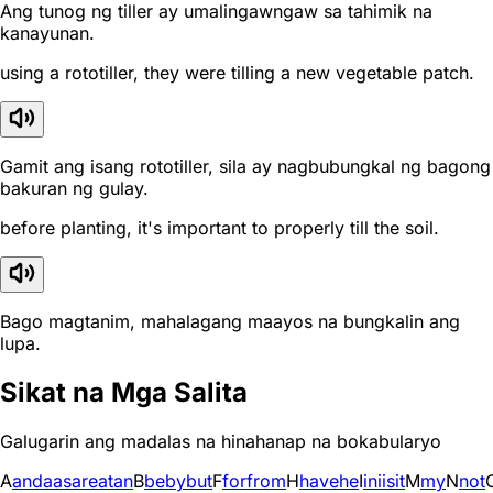
Ang tunog ng tiller ay umalingawngaw sa tahimik na
kanayunan.
using a rototiller, they were tilling a new vegetable patch.
Gamit ang isang rototiller, sila ay nagbubungkal ng bagong
bakuran ng gulay.
before planting, it's important to properly till the soil.
Bago magtanim, mahalagang maayos na bungkalin ang
lupa.
Sikat na Mga Salita
Galugarin ang madalas na hinahanap na bokabularyo
A
and
a
as
are
at
an
B
be
by
but
F
for
from
H
have
he
I
in
i
is
it
M
my
N
not