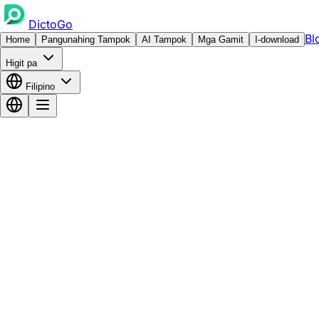
DictoGo
Bl
Home
Pangunahing Tampok
AI Tampok
Mga Gamit
I-download
Higit pa
Filipino