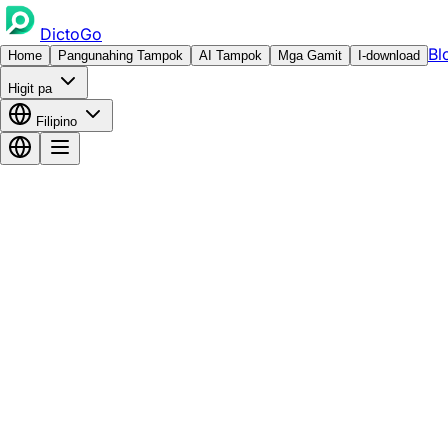
DictoGo
Bl
Home
Pangunahing Tampok
AI Tampok
Mga Gamit
I-download
Higit pa
Filipino