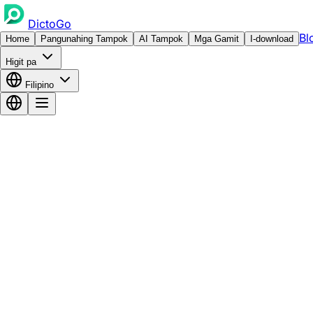
DictoGo
Bl
Home
Pangunahing Tampok
AI Tampok
Mga Gamit
I-download
Higit pa
Filipino