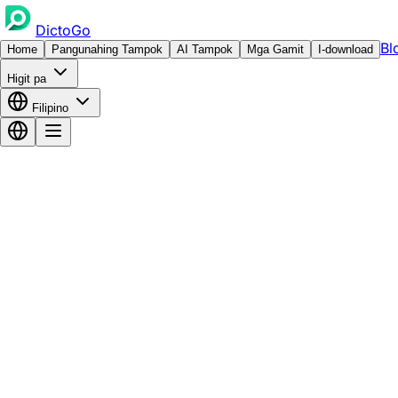
DictoGo
Bl
Home
Pangunahing Tampok
AI Tampok
Mga Gamit
I-download
Higit pa
Filipino