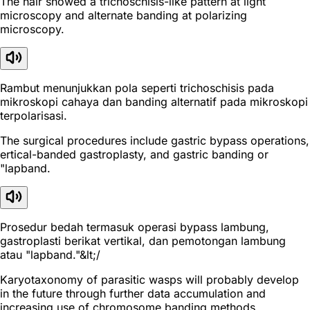
The hair showed a trichoschisis-like pattern at light
microscopy and alternate banding at polarizing
microscopy.
Rambut menunjukkan pola seperti trichoschisis pada
mikroskopi cahaya dan banding alternatif pada mikroskopi
terpolarisasi.
The surgical procedures include gastric bypass operations,
ertical-banded gastroplasty, and gastric banding or
"lapband.
Prosedur bedah termasuk operasi bypass lambung,
gastroplasti berikat vertikal, dan pemotongan lambung
atau "lapband."&lt;/
Karyotaxonomy of parasitic wasps will probably develop
in the future through further data accumulation and
increasing use of chromosome banding methods.