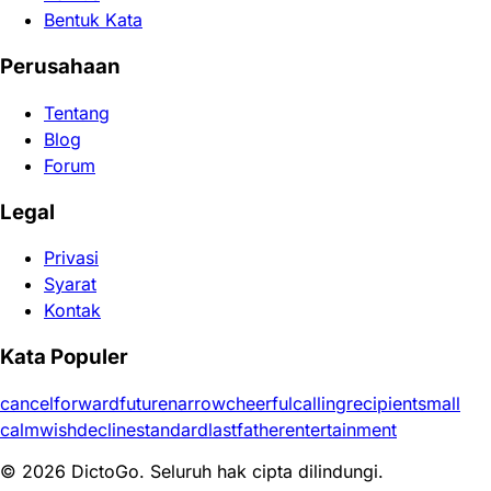
Bentuk Kata
Perusahaan
Tentang
Blog
Forum
Legal
Privasi
Syarat
Kontak
Kata Populer
cancel
forward
future
narrow
cheerful
calling
recipient
small
calm
wish
decline
standard
last
father
entertainment
© 2026 DictoGo. Seluruh hak cipta dilindungi.