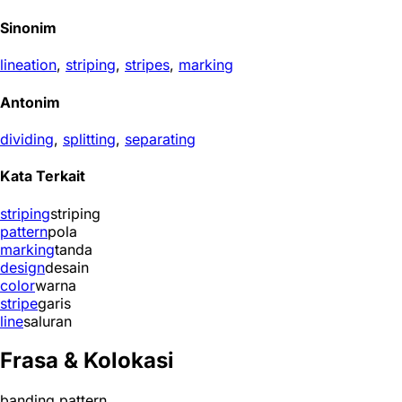
Sinonim
lineation
,
striping
,
stripes
,
marking
Antonim
dividing
,
splitting
,
separating
Kata Terkait
striping
striping
pattern
pola
marking
tanda
design
desain
color
warna
stripe
garis
line
saluran
Frasa & Kolokasi
banding pattern