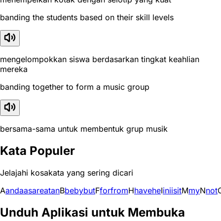
banding the students based on their skill levels
mengelompokkan siswa berdasarkan tingkat keahlian
mereka
banding together to form a music group
bersama-sama untuk membentuk grup musik
Kata Populer
Jelajahi kosakata yang sering dicari
A
and
a
as
are
at
an
B
be
by
but
F
for
from
H
have
he
I
in
i
is
it
M
my
N
not
Unduh Aplikasi untuk Membuka