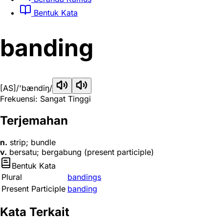
Bentuk Kata
banding
[AS]
/'bændiŋ/
Frekuensi: Sangat Tinggi
Terjemahan
n.
strip; bundle
v.
bersatu; bergabung (present participle)
Bentuk Kata
Plural
bandings
Present Participle
banding
Kata Terkait