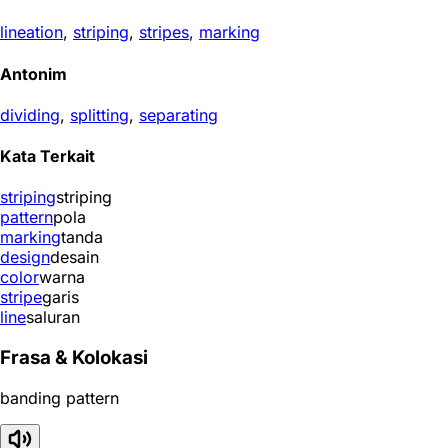
lineation
,
striping
,
stripes
,
marking
Antonim
dividing
,
splitting
,
separating
Kata Terkait
striping
striping
pattern
pola
marking
tanda
design
desain
color
warna
stripe
garis
line
saluran
Frasa & Kolokasi
banding pattern