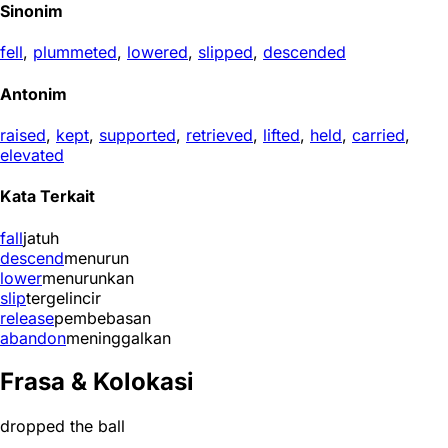
Sinonim
fell
,
plummeted
,
lowered
,
slipped
,
descended
Antonim
raised
,
kept
,
supported
,
retrieved
,
lifted
,
held
,
carried
,
elevated
Kata Terkait
fall
jatuh
descend
menurun
lower
menurunkan
slip
tergelincir
release
pembebasan
abandon
meninggalkan
Frasa & Kolokasi
dropped the ball