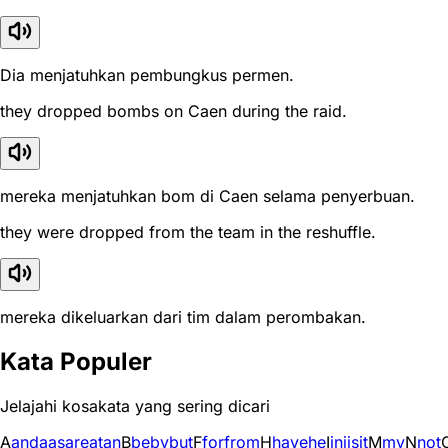
Dia menjatuhkan pembungkus permen.
they dropped bombs on Caen during the raid.
mereka menjatuhkan bom di Caen selama penyerbuan.
they were dropped from the team in the reshuffle.
mereka dikeluarkan dari tim dalam perombakan.
Kata Populer
Jelajahi kosakata yang sering dicari
A
and
a
as
are
at
an
B
be
by
but
F
for
from
H
have
he
I
in
i
is
it
M
my
N
not