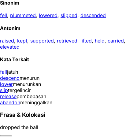
Sinonim
fell
,
plummeted
,
lowered
,
slipped
,
descended
Antonim
raised
,
kept
,
supported
,
retrieved
,
lifted
,
held
,
carried
,
elevated
Kata Terkait
fall
jatuh
descend
menurun
lower
menurunkan
slip
tergelincir
release
pembebasan
abandon
meninggalkan
Frasa & Kolokasi
dropped the ball