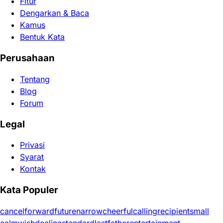
Fitur
Dengarkan & Baca
Kamus
Bentuk Kata
Perusahaan
Tentang
Blog
Forum
Legal
Privasi
Syarat
Kontak
Kata Populer
cancel
forward
future
narrow
cheerful
calling
recipient
small
calm
wish
decline
standard
last
father
entertainment