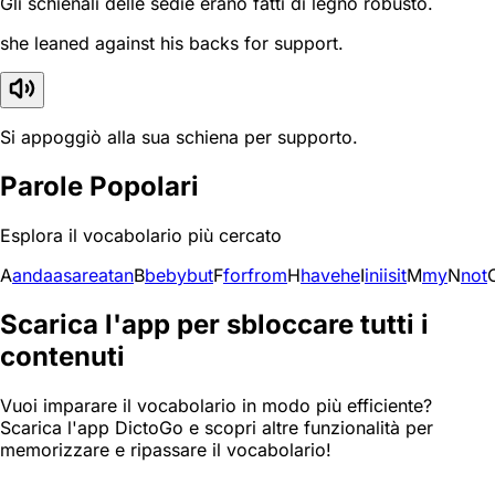
Gli schienali delle sedie erano fatti di legno robusto.
she leaned against his backs for support.
Si appoggiò alla sua schiena per supporto.
Parole Popolari
Esplora il vocabolario più cercato
A
and
a
as
are
at
an
B
be
by
but
F
for
from
H
have
he
I
in
i
is
it
M
my
N
not
Scarica l'app per sbloccare tutti i
contenuti
Vuoi imparare il vocabolario in modo più efficiente?
Scarica l'app DictoGo e scopri altre funzionalità per
memorizzare e ripassare il vocabolario!