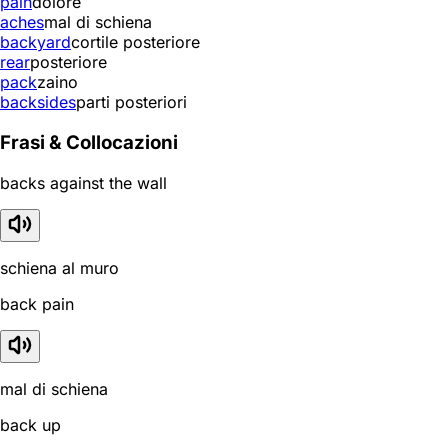
pain
dolore
aches
mal di schiena
backyard
cortile posteriore
rear
posteriore
pack
zaino
backsides
parti posteriori
Frasi & Collocazioni
backs against the wall
schiena al muro
back pain
mal di schiena
back up