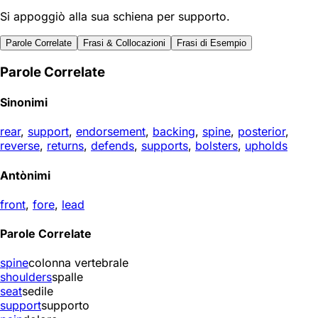
Si appoggiò alla sua schiena per supporto.
Parole Correlate
Frasi & Collocazioni
Frasi di Esempio
Parole Correlate
Sinonimi
rear
,
support
,
endorsement
,
backing
,
spine
,
posterior
,
reverse
,
returns
,
defends
,
supports
,
bolsters
,
upholds
Antònimi
front
,
fore
,
lead
Parole Correlate
spine
colonna vertebrale
shoulders
spalle
seat
sedile
support
supporto