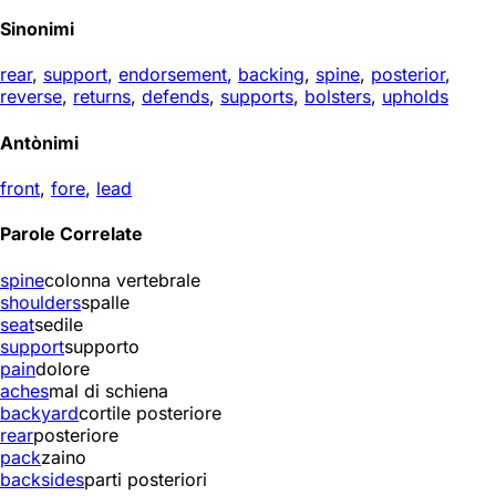
Sinonimi
rear
,
support
,
endorsement
,
backing
,
spine
,
posterior
,
reverse
,
returns
,
defends
,
supports
,
bolsters
,
upholds
Antònimi
front
,
fore
,
lead
Parole Correlate
spine
colonna vertebrale
shoulders
spalle
seat
sedile
support
supporto
pain
dolore
aches
mal di schiena
backyard
cortile posteriore
rear
posteriore
pack
zaino
backsides
parti posteriori