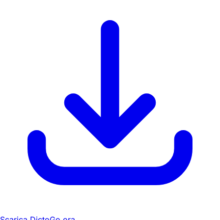
Scarica DictoGo ora