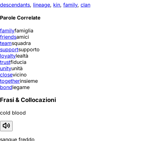
descendants
,
lineage
,
kin
,
family
,
clan
Parole Correlate
family
famiglia
friends
amici
team
squadra
support
supporto
loyalty
lealtà
trust
fiducia
unity
unità
close
vicino
together
insieme
bond
legame
Frasi & Collocazioni
cold blood
sangue freddo