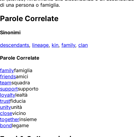
di una persona o famiglia.
Parole Correlate
Sinonimi
descendants
,
lineage
,
kin
,
family
,
clan
Parole Correlate
family
famiglia
friends
amici
team
squadra
support
supporto
loyalty
lealtà
trust
fiducia
unity
unità
close
vicino
together
insieme
bond
legame