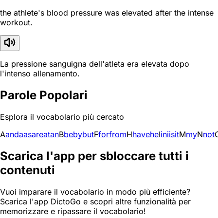
the athlete's blood pressure was elevated after the intense
workout.
La pressione sanguigna dell'atleta era elevata dopo
l'intenso allenamento.
Parole Popolari
Esplora il vocabolario più cercato
A
and
a
as
are
at
an
B
be
by
but
F
for
from
H
have
he
I
in
i
is
it
M
my
N
not
Scarica l'app per sbloccare tutti i
contenuti
Vuoi imparare il vocabolario in modo più efficiente?
Scarica l'app DictoGo e scopri altre funzionalità per
memorizzare e ripassare il vocabolario!