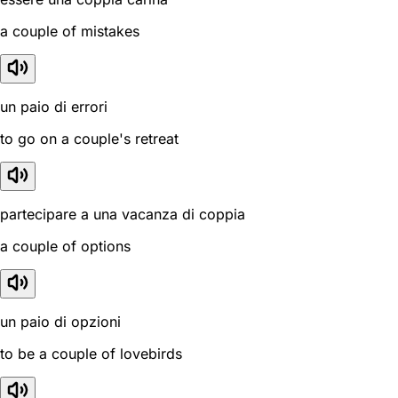
a couple of mistakes
un paio di errori
to go on a couple's retreat
partecipare a una vacanza di coppia
a couple of options
un paio di opzioni
to be a couple of lovebirds