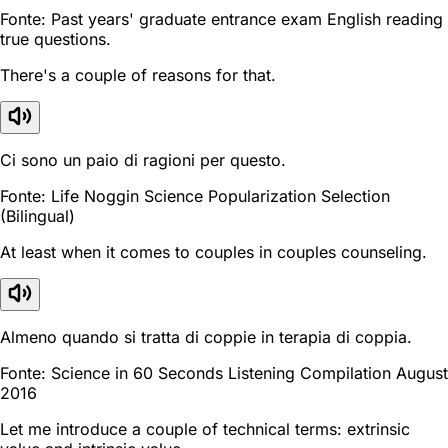
Fonte: Past years' graduate entrance exam English reading
true questions.
There's a couple of reasons for that.
Ci sono un paio di ragioni per questo.
Fonte: Life Noggin Science Popularization Selection
(Bilingual)
At least when it comes to couples in couples counseling.
Almeno quando si tratta di coppie in terapia di coppia.
Fonte: Science in 60 Seconds Listening Compilation August
2016
Let me introduce a couple of technical terms: extrinsic