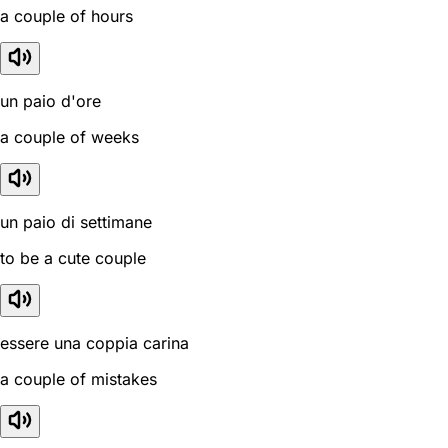
a couple of hours
un paio d'ore
a couple of weeks
un paio di settimane
to be a cute couple
essere una coppia carina
a couple of mistakes