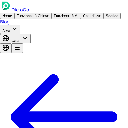
DictoGo
Home
Funzionalità Chiave
Funzionalità AI
Casi d’Uso
Scarica
Blog
Altro
Italian