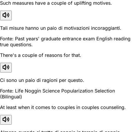
Such measures have a couple of uplifting motives.
Tali misure hanno un paio di motivazioni incoraggianti.
Fonte: Past years' graduate entrance exam English reading
true questions.
There's a couple of reasons for that.
Ci sono un paio di ragioni per questo.
Fonte: Life Noggin Science Popularization Selection
(Bilingual)
At least when it comes to couples in couples counseling.