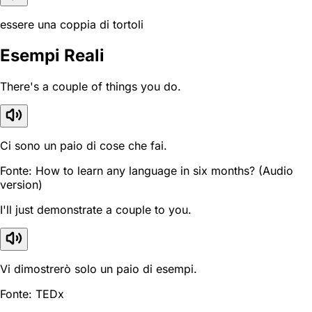
essere una coppia di tortoli
Esempi Reali
There's a couple of things you do.
Ci sono un paio di cose che fai.
Fonte: How to learn any language in six months? (Audio
version)
I'll just demonstrate a couple to you.
Vi dimostrerò solo un paio di esempi.
Fonte: TEDx