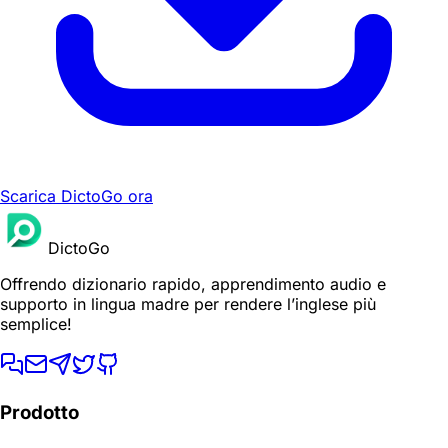
Scarica DictoGo ora
DictoGo
Offrendo dizionario rapido, apprendimento audio e
supporto in lingua madre per rendere l’inglese più
semplice!
Prodotto