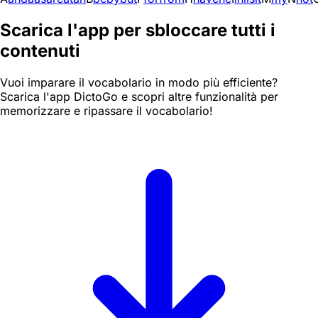
Scarica l'app per sbloccare tutti i
contenuti
Vuoi imparare il vocabolario in modo più efficiente?
Scarica l'app DictoGo e scopri altre funzionalità per
memorizzare e ripassare il vocabolario!