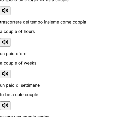
trascorrere del tempo insieme come coppia
a couple of hours
un paio d'ore
a couple of weeks
un paio di settimane
to be a cute couple
essere una coppia carina