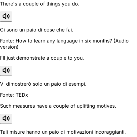
There's a couple of things you do.
Ci sono un paio di cose che fai.
Fonte: How to learn any language in six months? (Audio
version)
I'll just demonstrate a couple to you.
Vi dimostrerò solo un paio di esempi.
Fonte: TEDx
Such measures have a couple of uplifting motives.
Tali misure hanno un paio di motivazioni incoraggianti.