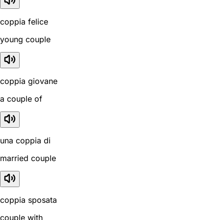
coppia felice
young couple
coppia giovane
a couple of
una coppia di
married couple
coppia sposata
couple with