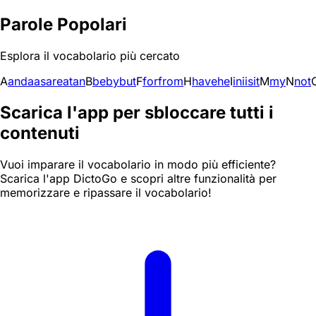
Parole Popolari
Esplora il vocabolario più cercato
A
and
a
as
are
at
an
B
be
by
but
F
for
from
H
have
he
I
in
i
is
it
M
my
N
not
Scarica l'app per sbloccare tutti i
contenuti
Vuoi imparare il vocabolario in modo più efficiente?
Scarica l'app DictoGo e scopri altre funzionalità per
memorizzare e ripassare il vocabolario!