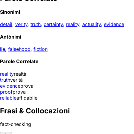
Sinonimi
detail
,
verity
,
truth
,
certainty
,
reality
,
actuality
,
evidence
Antònimi
lie
,
falsehood
,
fiction
Parole Correlate
reality
realtà
truth
verità
evidence
prova
proof
prova
reliable
affidabile
Frasi & Collocazioni
fact-checking