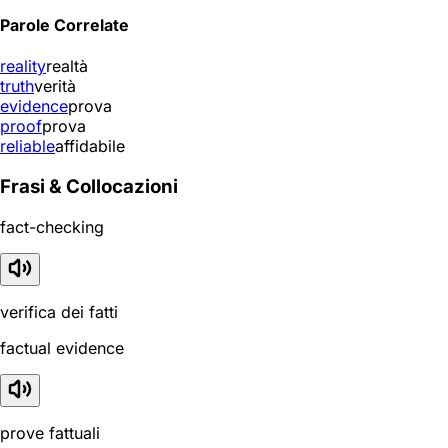
Parole Correlate
reality
realtà
truth
verità
evidence
prova
proof
prova
reliable
affidabile
Frasi & Collocazioni
fact-checking
verifica dei fatti
factual evidence
prove fattuali