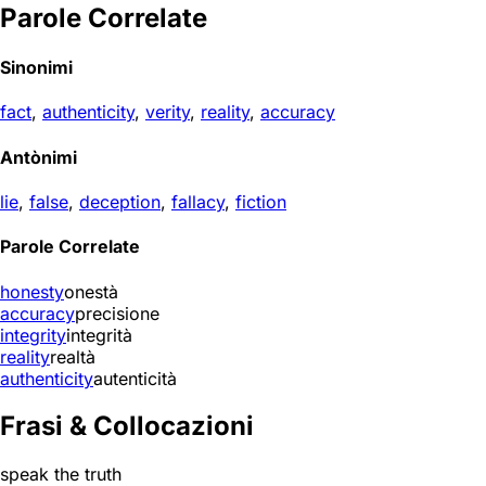
Parole Correlate
Sinonimi
fact
,
authenticity
,
verity
,
reality
,
accuracy
Antònimi
lie
,
false
,
deception
,
fallacy
,
fiction
Parole Correlate
honesty
onestà
accuracy
precisione
integrity
integrità
reality
realtà
authenticity
autenticità
Frasi & Collocazioni
speak the truth