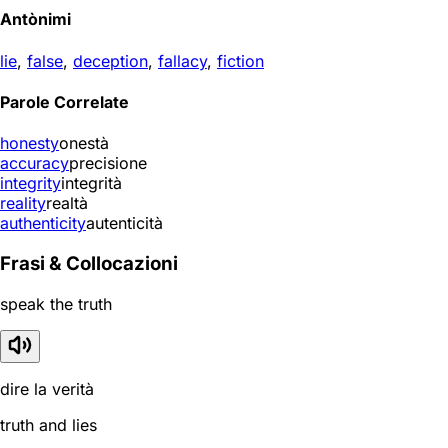
Antònimi
lie
,
false
,
deception
,
fallacy
,
fiction
Parole Correlate
honesty
onestà
accuracy
precisione
integrity
integrità
reality
realtà
authenticity
autenticità
Frasi & Collocazioni
speak the truth
dire la verità
truth and lies