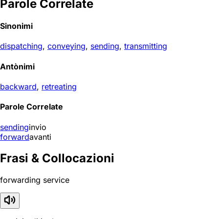
Parole Correlate
Sinonimi
dispatching
,
conveying
,
sending
,
transmitting
Antònimi
backward
,
retreating
Parole Correlate
sending
invio
forward
avanti
Frasi & Collocazioni
forwarding service