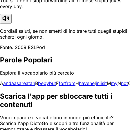
Yours, if don't stop forwarding all of those stupid jokes
every day.
Cordiali saluti, se non smetti di inoltrare tutti quegli stupidi
scherzi ogni giorno.
Fonte: 2009 ESLPod
Parole Popolari
Esplora il vocabolario più cercato
A
and
a
as
are
at
an
B
be
by
but
F
for
from
H
have
he
I
in
i
is
it
M
my
N
not
Scarica l'app per sbloccare tutti i
contenuti
Vuoi imparare il vocabolario in modo più efficiente?
Scarica l'app DictoGo e scopri altre funzionalità per
memorizzare e ripassare il vocabolario!