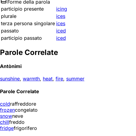
Forme della parola
participio presente
icing
plurale
ices
terza persona singolare
ices
passato
iced
participio passato
iced
Parole Correlate
Antònimi
sunshine
,
warmth
,
heat
,
fire
,
summer
Parole Correlate
cold
raffreddore
frozen
congelato
snow
neve
chill
freddo
fridge
frigorifero