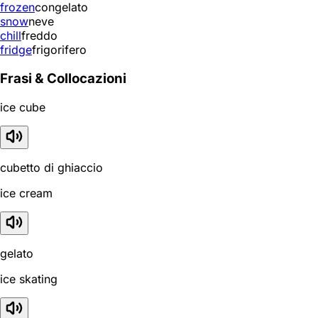
frozen
congelato
snow
neve
chill
freddo
fridge
frigorifero
Frasi & Collocazioni
ice cube
cubetto di ghiaccio
ice cream
gelato
ice skating