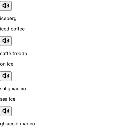
iceberg
iced coffee
caffè freddo
on ice
sul ghiaccio
sea ice
ghiaccio marino