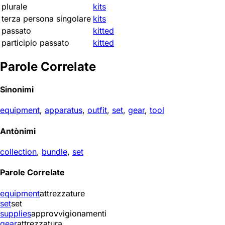
plurale
kits
terza persona singolare
kits
passato
kitted
participio passato
kitted
Parole Correlate
Sinonimi
equipment
,
apparatus
,
outfit
,
set
,
gear
,
tool
Antònimi
collection
,
bundle
,
set
Parole Correlate
equipment
attrezzature
set
set
supplies
approvvigionamenti
gear
attrezzatura