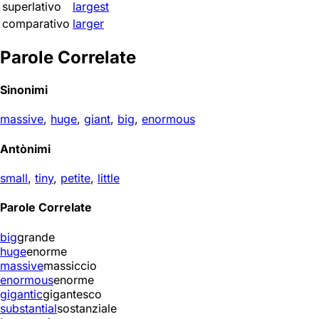
superlativo
largest
comparativo
larger
Parole Correlate
Sinonimi
massive
,
huge
,
giant
,
big
,
enormous
Antònimi
small
,
tiny
,
petite
,
little
Parole Correlate
big
grande
huge
enorme
massive
massiccio
enormous
enorme
gigantic
gigantesco
substantial
sostanziale