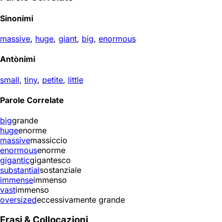
Sinonimi
massive
,
huge
,
giant
,
big
,
enormous
Antònimi
small
,
tiny
,
petite
,
little
Parole Correlate
big
grande
huge
enorme
massive
massiccio
enormous
enorme
gigantic
gigantesco
substantial
sostanziale
immense
immenso
vast
immenso
oversized
eccessivamente grande
Frasi & Collocazioni