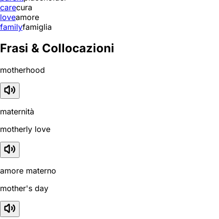
care
cura
love
amore
family
famiglia
Frasi & Collocazioni
motherhood
maternità
motherly love
amore materno
mother's day