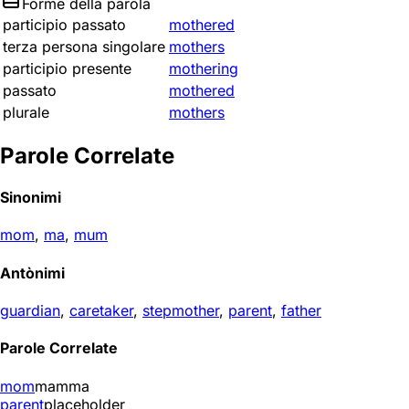
Forme della parola
participio passato
mothered
terza persona singolare
mothers
participio presente
mothering
passato
mothered
plurale
mothers
Parole Correlate
Sinonimi
mom
,
ma
,
mum
Antònimi
guardian
,
caretaker
,
stepmother
,
parent
,
father
Parole Correlate
mom
mamma
parent
placeholder