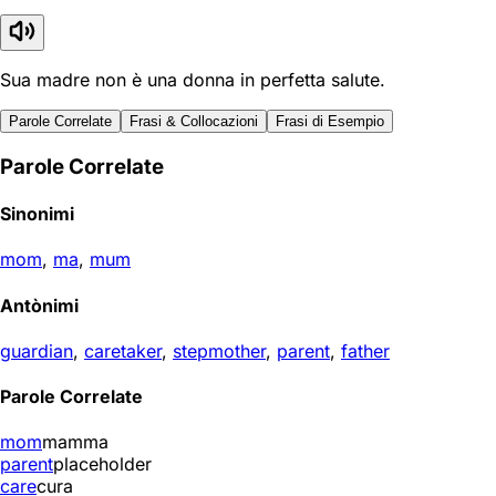
Sua madre non è una donna in perfetta salute.
Parole Correlate
Frasi & Collocazioni
Frasi di Esempio
Parole Correlate
Sinonimi
mom
,
ma
,
mum
Antònimi
guardian
,
caretaker
,
stepmother
,
parent
,
father
Parole Correlate
mom
mamma
parent
placeholder
care
cura