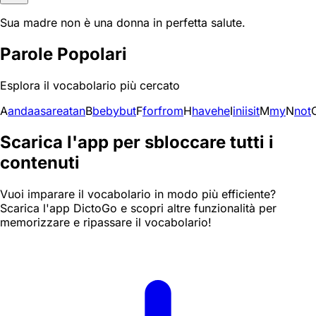
Sua madre non è una donna in perfetta salute.
Parole Popolari
Esplora il vocabolario più cercato
A
and
a
as
are
at
an
B
be
by
but
F
for
from
H
have
he
I
in
i
is
it
M
my
N
not
Scarica l'app per sbloccare tutti i
contenuti
Vuoi imparare il vocabolario in modo più efficiente?
Scarica l'app DictoGo e scopri altre funzionalità per
memorizzare e ripassare il vocabolario!