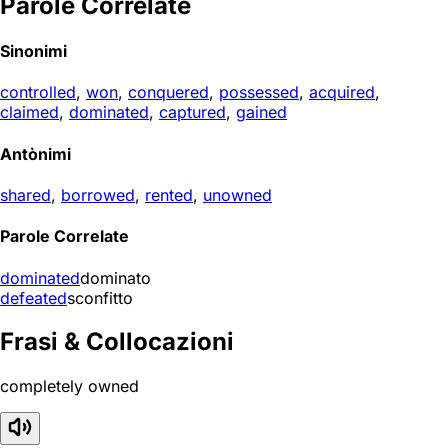
Parole Correlate
Sinonimi
controlled
,
won
,
conquered
,
possessed
,
acquired
,
claimed
,
dominated
,
captured
,
gained
Antònimi
shared
,
borrowed
,
rented
,
unowned
Parole Correlate
dominated
dominato
defeated
sconfitto
Frasi & Collocazioni
completely owned