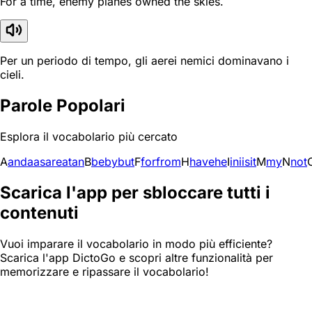
For a time, enemy planes owned the skies.
Per un periodo di tempo, gli aerei nemici dominavano i
cieli.
Parole Popolari
Esplora il vocabolario più cercato
A
and
a
as
are
at
an
B
be
by
but
F
for
from
H
have
he
I
in
i
is
it
M
my
N
not
Scarica l'app per sbloccare tutti i
contenuti
Vuoi imparare il vocabolario in modo più efficiente?
Scarica l'app DictoGo e scopri altre funzionalità per
memorizzare e ripassare il vocabolario!