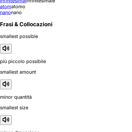
infinitesimal
infinitesimale
atom
atomo
nano
nano
Frasi & Collocazioni
smallest possible
più piccolo possibile
smallest amount
minor quantità
smallest size