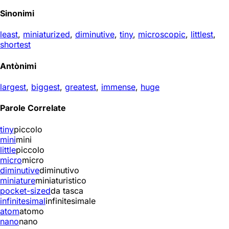
Sinonimi
least
,
miniaturized
,
diminutive
,
tiny
,
microscopic
,
littlest
,
shortest
Antònimi
largest
,
biggest
,
greatest
,
immense
,
huge
Parole Correlate
tiny
piccolo
mini
mini
little
piccolo
micro
micro
diminutive
diminutivo
miniature
miniaturistico
pocket-sized
da tasca
infinitesimal
infinitesimale
atom
atomo
nano
nano