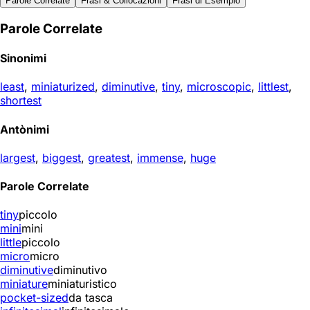
Parole Correlate
Frasi & Collocazioni
Frasi di Esempio
Parole Correlate
Sinonimi
least
,
miniaturized
,
diminutive
,
tiny
,
microscopic
,
littlest
,
shortest
Antònimi
largest
,
biggest
,
greatest
,
immense
,
huge
Parole Correlate
tiny
piccolo
mini
mini
little
piccolo
micro
micro
diminutive
diminutivo
miniature
miniaturistico
pocket-sized
da tasca