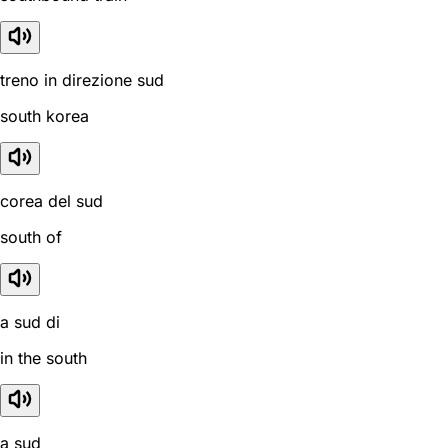
treno in direzione sud
south korea
corea del sud
south of
a sud di
in the south
a sud