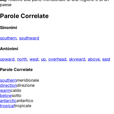
paese
Parole Correlate
Sinonimi
southern
,
southward
Antònimi
upward
,
north
,
west
,
up
,
overhead
,
skyward
,
above
,
east
Parole Correlate
southern
meridionale
direction
direzione
warm
caldo
below
sotto
antarctic
antartico
tropical
tropicale