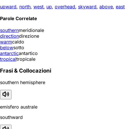
upward
,
north
,
west
,
up
,
overhead
,
skyward
,
above
,
east
Parole Correlate
southern
meridionale
direction
direzione
warm
caldo
below
sotto
antarctic
antartico
tropical
tropicale
Frasi & Collocazioni
southern hemisphere
emisfero australe
southward