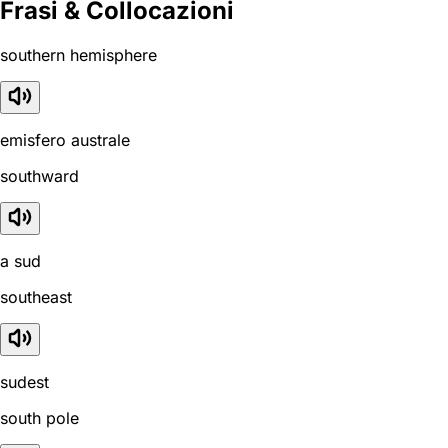
Frasi & Collocazioni
southern hemisphere
emisfero australe
southward
a sud
southeast
sudest
south pole