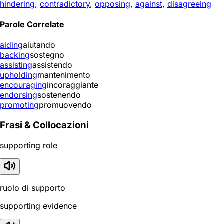
hindering
,
contradictory
,
opposing
,
against
,
disagreeing
Parole Correlate
aiding
aiutando
backing
sostegno
assisting
assistendo
upholding
mantenimento
encouraging
incoraggiante
endorsing
sostenendo
promoting
promuovendo
Frasi & Collocazioni
supporting role
ruolo di supporto
supporting evidence