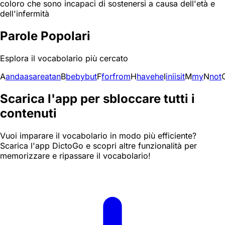
coloro che sono incapaci di sostenersi a causa dell'età e
dell'infermità
Parole Popolari
Esplora il vocabolario più cercato
A
and
a
as
are
at
an
B
be
by
but
F
for
from
H
have
he
I
in
i
is
it
M
my
N
not
Scarica l'app per sbloccare tutti i
contenuti
Vuoi imparare il vocabolario in modo più efficiente?
Scarica l'app DictoGo e scopri altre funzionalità per
memorizzare e ripassare il vocabolario!