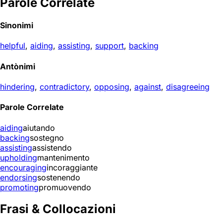
Parole Correlate
Sinonimi
helpful
,
aiding
,
assisting
,
support
,
backing
Antònimi
hindering
,
contradictory
,
opposing
,
against
,
disagreeing
Parole Correlate
aiding
aiutando
backing
sostegno
assisting
assistendo
upholding
mantenimento
encouraging
incoraggiante
endorsing
sostenendo
promoting
promuovendo
Frasi & Collocazioni