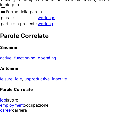
impiegato
Forme della parola
plurale
workings
participio presente
working
Parole Correlate
Sinonimi
active
,
functioning
,
operating
Antònimi
leisure
,
idle
,
unproductive
,
inactive
Parole Correlate
job
lavoro
employment
occupazione
career
carriera