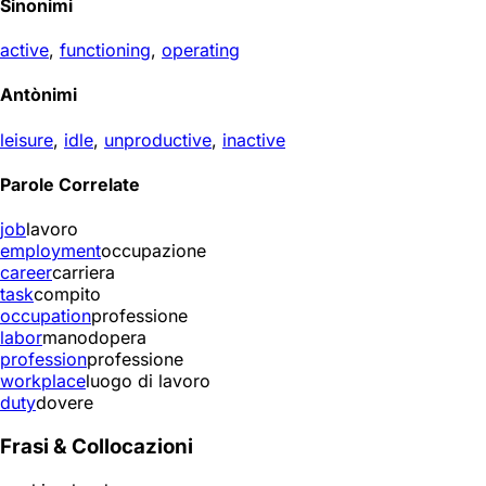
Sinonimi
active
,
functioning
,
operating
Antònimi
leisure
,
idle
,
unproductive
,
inactive
Parole Correlate
job
lavoro
employment
occupazione
career
carriera
task
compito
occupation
professione
labor
manodopera
profession
professione
workplace
luogo di lavoro
duty
dovere
Frasi & Collocazioni