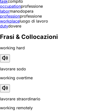
task
compito
occupation
professione
labor
manodopera
profession
professione
workplace
luogo di lavoro
duty
dovere
Frasi & Collocazioni
working hard
lavorare sodo
working overtime
lavorare straordinario
working remotely