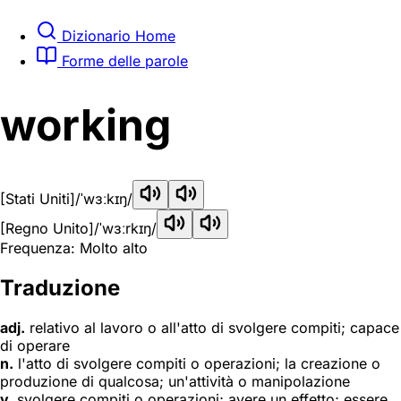
Dizionario Home
Forme delle parole
working
[Stati Uniti]
/ˈwɜːkɪŋ/
[Regno Unito]
/ˈwɜːrkɪŋ/
Frequenza: Molto alto
Traduzione
adj.
relativo al lavoro o all'atto di svolgere compiti; capace
di operare
n.
l'atto di svolgere compiti o operazioni; la creazione o
produzione di qualcosa; un'attività o manipolazione
v.
svolgere compiti o operazioni; avere un effetto; essere