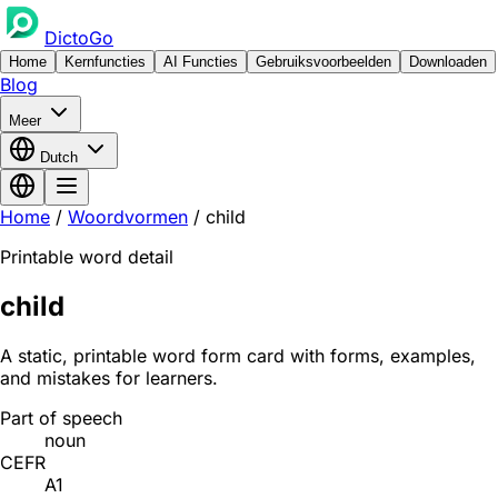
DictoGo
Home
Kernfuncties
AI Functies
Gebruiksvoorbeelden
Downloaden
Blog
Meer
Dutch
Home
/
Woordvormen
/
child
Printable word detail
child
A static, printable word form card with forms, examples,
and mistakes for learners.
Part of speech
noun
CEFR
A1