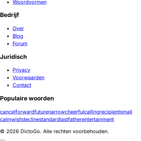
Woordvormen
Bedrijf
Over
Blog
Forum
Juridisch
Privacy
Voorwaarden
Contact
Populaire woorden
cancel
forward
future
narrow
cheerful
calling
recipient
small
calm
wish
decline
standard
last
father
entertainment
© 2026 DictoGo. Alle rechten voorbehouden.