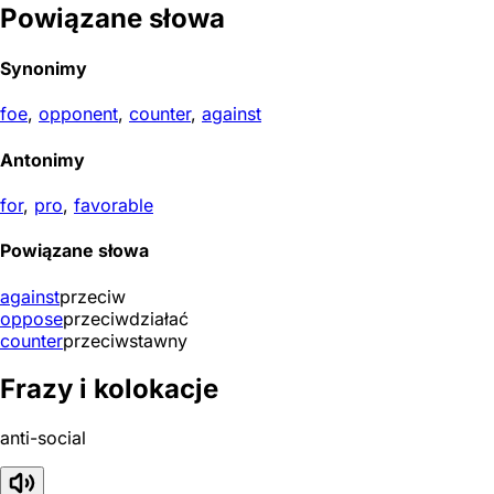
Powiązane słowa
Synonimy
foe
,
opponent
,
counter
,
against
Antonimy
for
,
pro
,
favorable
Powiązane słowa
against
przeciw
oppose
przeciwdziałać
counter
przeciwstawny
Frazy i kolokacje
anti-social