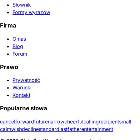
Słownik
Formy wyrazów
Firma
O nas
Blog
Forum
Prawo
Prywatność
Warunki
Kontakt
Popularne słowa
cancel
forward
future
narrow
cheerful
calling
recipient
small
calm
wish
decline
standard
last
father
entertainment