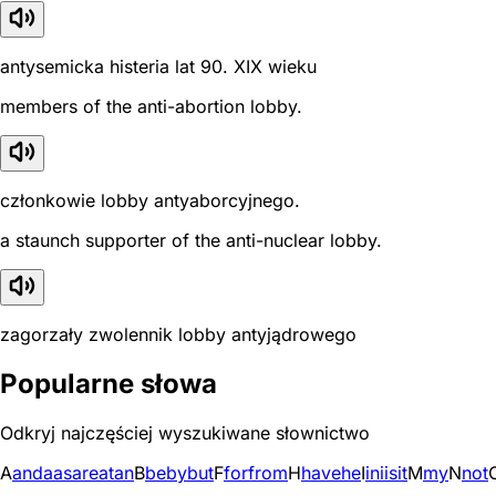
antysemicka histeria lat 90. XIX wieku
members of the anti-abortion lobby.
członkowie lobby antyaborcyjnego.
a staunch supporter of the anti-nuclear lobby.
zagorzały zwolennik lobby antyjądrowego
Popularne słowa
Odkryj najczęściej wyszukiwane słownictwo
A
and
a
as
are
at
an
B
be
by
but
F
for
from
H
have
he
I
in
i
is
it
M
my
N
not