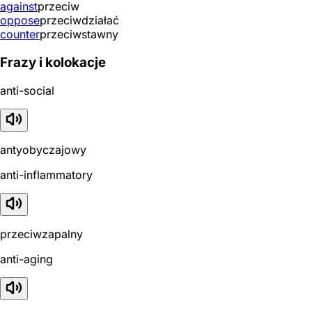
against
przeciw
oppose
przeciwdziałać
counter
przeciwstawny
Frazy i kolokacje
anti-social
antyobyczajowy
anti-inflammatory
przeciwzapalny
anti-aging