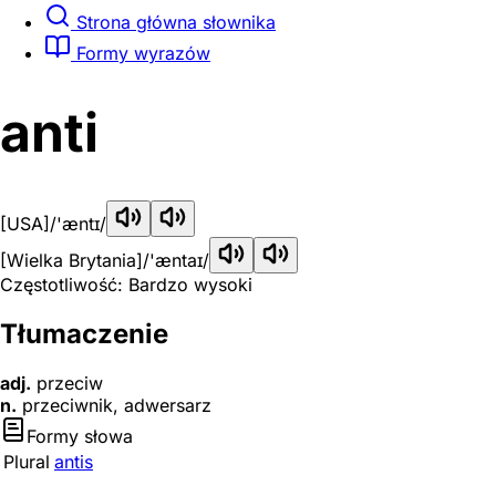
Strona główna słownika
Formy wyrazów
anti
[USA]
/'æntɪ/
[Wielka Brytania]
/'æntaɪ/
Częstotliwość: Bardzo wysoki
Tłumaczenie
adj.
przeciw
n.
przeciwnik, adwersarz
Formy słowa
Plural
antis