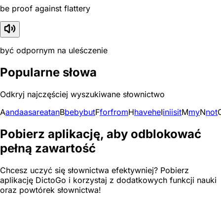
be proof against flattery
być odpornym na uleśczenie
Popularne słowa
Odkryj najczęściej wyszukiwane słownictwo
A
and
a
as
are
at
an
B
be
by
but
F
for
from
H
have
he
I
in
i
is
it
M
my
N
not
Pobierz aplikację, aby odblokować
pełną zawartość
Chcesz uczyć się słownictwa efektywniej? Pobierz
aplikację DictoGo i korzystaj z dodatkowych funkcji nauki
oraz powtórek słownictwa!