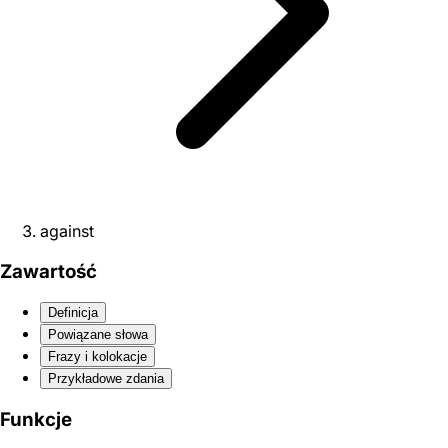
against
Zawartość
Definicja
Powiązane słowa
Frazy i kolokacje
Przykładowe zdania
Funkcje