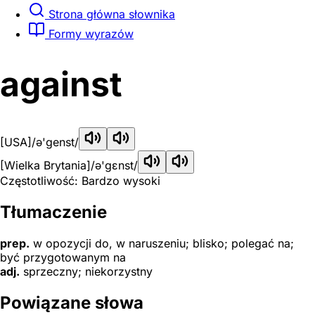
Strona główna słownika
Formy wyrazów
against
[USA]
/ə'genst/
[Wielka Brytania]
/ə'ɡɛnst/
Częstotliwość: Bardzo wysoki
Tłumaczenie
prep.
w opozycji do, w naruszeniu; blisko; polegać na;
być przygotowanym na
adj.
sprzeczny; niekorzystny
Powiązane słowa