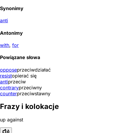
Synonimy
anti
Antonimy
with
,
for
Powiązane słowa
oppose
przeciwdziałać
resist
opierać się
anti
przeciw
contrary
przeciwny
counter
przeciwstawny
Frazy i kolokacje
up against