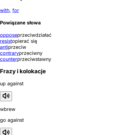
with
,
for
Powiązane słowa
oppose
przeciwdziałać
resist
opierać się
anti
przeciw
contrary
przeciwny
counter
przeciwstawny
Frazy i kolokacje
up against
wbrew
go against