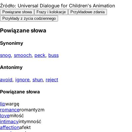
Źródło: Universal Dialogue for Children's Animation
Powiązane słowa
Frazy i kolokacje
Przykładowe zdania
Przykłady z życia codziennego
Powiązane słowa
Synonimy
snog
,
smooch
,
peck
,
buss
Antonimy
avoid
,
ignore
,
shun
,
reject
Powiązane słowa
lip
wargę
romance
romantyzm
love
miłość
intimacy
intymność
affection
afekt