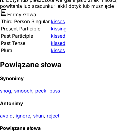
n.
Dotyk lub pieszczota wargami jako znak miłości,
powitania lub szacunku; lekki dotyk lub musnięcie
Formy słowa
Third Person Singular
kisses
Present Participle
kissing
Past Participle
kissed
Past Tense
kissed
Plural
kisses
Powiązane słowa
Synonimy
snog
,
smooch
,
peck
,
buss
Antonimy
avoid
,
ignore
,
shun
,
reject
Powiązane słowa