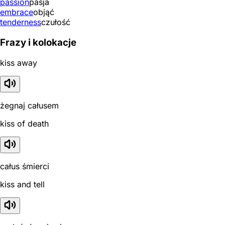
passion
pasja
embrace
objąć
tenderness
czułość
Frazy i kolokacje
kiss away
żegnaj całusem
kiss of death
całus śmierci
kiss and tell