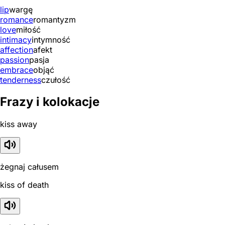
lip
wargę
romance
romantyzm
love
miłość
intimacy
intymność
affection
afekt
passion
pasja
embrace
objąć
tenderness
czułość
Frazy i kolokacje
kiss away
żegnaj całusem
kiss of death