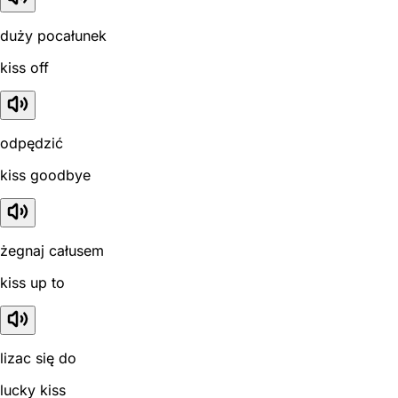
duży pocałunek
kiss off
odpędzić
kiss goodbye
żegnaj całusem
kiss up to
lizac się do
lucky kiss