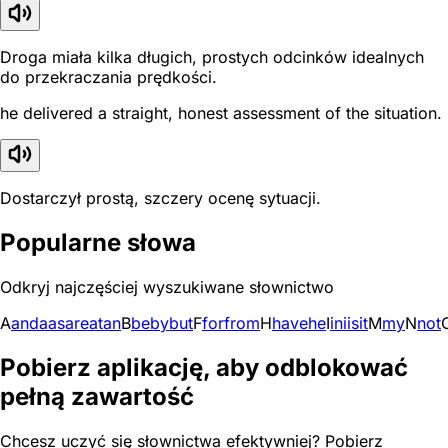
Droga miała kilka długich, prostych odcinków idealnych
do przekraczania prędkości.
he delivered a straight, honest assessment of the situation.
Dostarczył prostą, szczery ocenę sytuacji.
Popularne słowa
Odkryj najczęściej wyszukiwane słownictwo
A
and
a
as
are
at
an
B
be
by
but
F
for
from
H
have
he
I
in
i
is
it
M
my
N
not
Pobierz aplikację, aby odblokować
pełną zawartość
Chcesz uczyć się słownictwa efektywniej? Pobierz