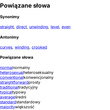
Powiązane słowa
Synonimy
straight
,
direct
,
unwinding
,
level
,
even
Antonimy
curves
,
winding
,
crooked
Powiązane słowa
normal
normalny
heterosexual
heteroseksualny
conventional
konwencjonalny
straightforward
prosty
traditional
tradycyjny
typical
typowy
average
średni
standard
standardowy
majority
większość