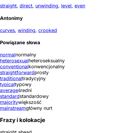
straight
,
direct
,
unwinding
,
level
,
even
Antonimy
curves
,
winding
,
crooked
Powiązane słowa
normal
normalny
heterosexual
heteroseksualny
conventional
konwencjonalny
straightforward
prosty
traditional
tradycyjny
typical
typowy
average
średni
standard
standardowy
majority
większość
mainstream
główny nurt
Frazy i kolokacje
straight ahead