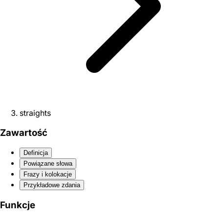
straights
Zawartość
Definicja
Powiązane słowa
Frazy i kolokacje
Przykładowe zdania
Funkcje