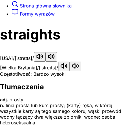
Strona główna słownika
Formy wyrazów
straights
[USA]
/[ˈstreɪts]/
[Wielka Brytania]
/[ˈstreɪts]/
Częstotliwość: Bardzo wysoki
Tłumaczenie
adj.
prosty
n.
linia prosta lub kurs prosty; (karty) ręka, w której
wszystkie karty są tego samego koloru; wąski przewód
wodny łączący dwa większe zbiorniki wodne; osoba
heteroseksualna