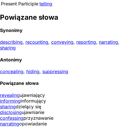
Present Participle
telling
Powiązane słowa
Synonimy
describing
,
recounting
,
conveying
,
reporting
,
narrating
,
sharing
Antonimy
concealing
,
hiding
,
suppressing
Powiązane słowa
revealing
ujawniający
informing
informujący
sharing
dzielący się
disclosing
ujawnianie
confessing
przyznawanie
narrating
opowiadanie