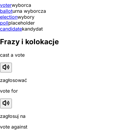
voter
wyborca
ballot
urna wyborcza
election
wybory
poll
placeholder
candidate
kandydat
Frazy i kolokacje
cast a vote
zagłosować
vote for
zagłosuj na
vote against