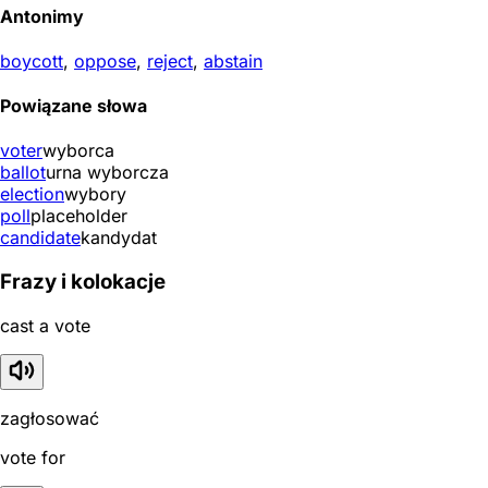
Antonimy
boycott
,
oppose
,
reject
,
abstain
Powiązane słowa
voter
wyborca
ballot
urna wyborcza
election
wybory
poll
placeholder
candidate
kandydat
Frazy i kolokacje
cast a vote
zagłosować
vote for