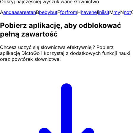
Odkryj najczęściej wyszukiwane słownictwo
A
and
a
as
are
at
an
B
be
by
but
F
for
from
H
have
he
I
in
i
is
it
M
my
N
not
Pobierz aplikację, aby odblokować
pełną zawartość
Chcesz uczyć się słownictwa efektywniej? Pobierz
aplikację DictoGo i korzystaj z dodatkowych funkcji nauki
oraz powtórek słownictwa!