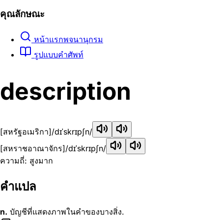
คุณลักษณะ
หน้าแรกพจนานุกรม
รูปแบบคำศัพท์
description
[สหรัฐอเมริกา]
/dɪˈskrɪpʃn/
[สหราชอาณาจักร]
/dɪˈskrɪpʃn/
ความถี่: สูงมาก
คำแปล
n.
บัญชีที่แสดงภาพในคำของบางสิ่ง.