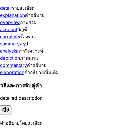
detail
รายละเอียด
explanation
คำอธิบาย
overview
ภาพรวม
account
บัญชี
narrative
เรื่องราว
summary
สรุป
analysis
การวิเคราะห์
depiction
ภาพแทน
commentary
คำอธิบาย
elaboration
คำอธิบายเพิ่มเติม
วลีและการจับคู่คำ
detailed description
คำอธิบายโดยละเอียด