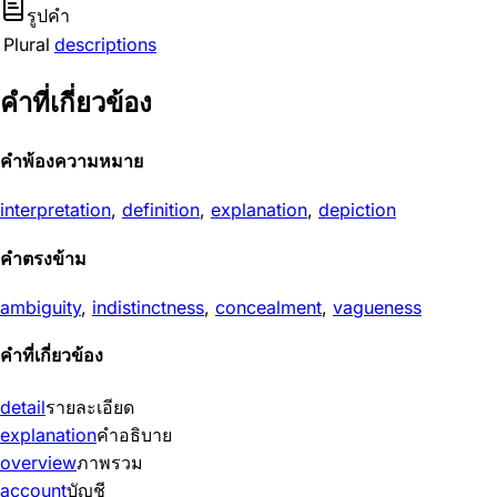
รูปคำ
Plural
descriptions
คำที่เกี่ยวข้อง
คำพ้องความหมาย
interpretation
,
definition
,
explanation
,
depiction
คำตรงข้าม
ambiguity
,
indistinctness
,
concealment
,
vagueness
คำที่เกี่ยวข้อง
detail
รายละเอียด
explanation
คำอธิบาย
overview
ภาพรวม
account
บัญชี